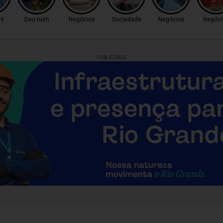
as
Deu ruim
Negócios
Sociedade
Negócios
Negóci
PUBLICIDADE