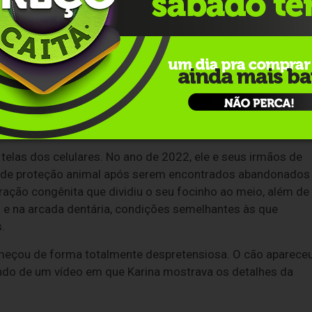
horrinho? Me dá aquele ali, que tem dois narizes'. E
 eu não podia perder tempo, já peguei", conta
telas dos celulares. No ano de 2022, ele e seus irmãos de
 de proteção animal após serem encontrados abandonados
ação congênita que dividiu o seu focinho ao meio, além de
io e na arcada dentária, condições semelhantes às que
.
meçou de forma totalmente despretensiosa. O cão aparece
undo de um vídeo em que Karina mostrava os detalhes da