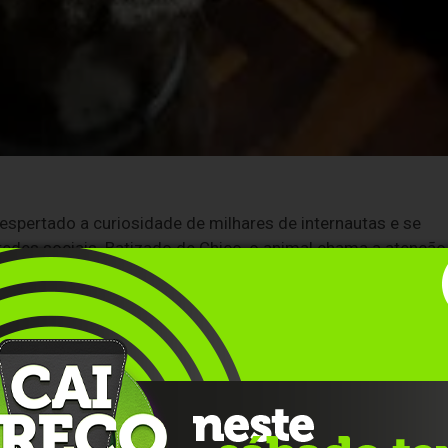
pertado a curiosidade de milhares de internautas e se
des sociais. Batizado de Chico, o animal chama a atenção
ossui "dois narizes". O cãozinho foi adotado e vive com su
a Região Metropolitana de Porto Alegre, e já protagoniza
izações.
no inicial da família era encontrar um cão de pequeno porte
l. Sua esposa, que a princípio demonstrava hesitação em
mudando de ideia ao visitar uma feira de adoção e cruzar o