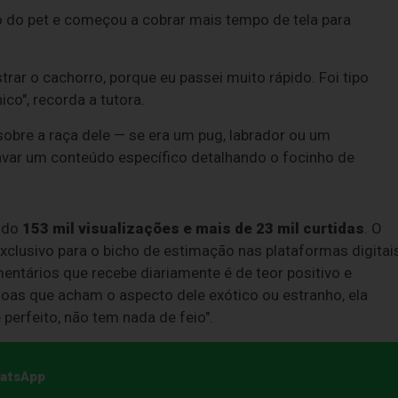
o do pet e começou a cobrar mais tempo de tela para
ar o cachorro, porque eu passei muito rápido. Foi tipo
co", recorda a tutora.
obre a raça dele — se era um pug, labrador ou um
gravar um conteúdo específico detalhando o focinho de
ando
153 mil visualizações e mais de 23 mil curtidas
. O
exclusivo para o bicho de estimação nas plataformas digitai
entários que recebe diariamente é de teor positivo e
as que acham o aspecto dele exótico ou estranho, ela
 perfeito, não tem nada de feio".
hatsApp