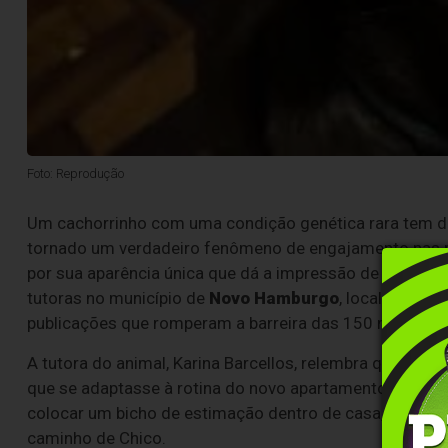
Foto: Reprodução
Um cachorrinho com uma condição genética rara tem des
tornado um verdadeiro fenômeno de engajamento nas re
por sua aparência única que dá a impressão de que ele p
tutoras no município de
Novo Hamburgo
, localizado n
publicações que romperam a barreira das 150 mil visual
A tutora do animal, Karina Barcellos, relembra que o pla
que se adaptasse à rotina do novo apartamento do casa
colocar um bicho de estimação dentro de casa, acabou 
caminho de Chico.