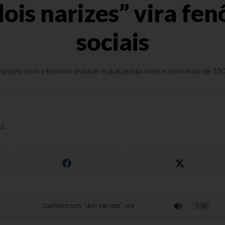
ois narizes” vira fe
sociais
asceu com o focinho dividido e já acumula vídeos com mais de 150 m
45
Cachorro com “dois narizes” vira fenômeno nas redes sociais
1.0x