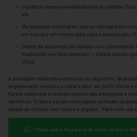
O público reparou imediatamente no detalhe físic
ele.
"As pessoas reclamaram que eu não parei pra mostr
um tour por um minuto pela casa e passou pelo Chi
Diante da enxurrada de dúvidas nos comentários s
tradicional vira-lata caramelo —, Karina decidiu 
Chico.
A postagem explicativa estourou no algoritmo, alcanç
engajamento motivou o casal a abrir um perfil oficial e 
Karina relata que a imensa maioria das interações e com
carinhoso. Embora surjam mensagens pontuais de pesso
rebate as críticas com leveza e orgulho: "Para mim, ele é
Clique aqui e faça parte do nosso grupo no W