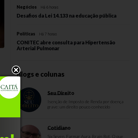
Negócios
Há 6 horas
Desafios da Lei 14.133 na educação pública
Políticas
Há 7 horas
CONITEC abre consulta para Hipertensão
Arterial Pulmonar
Blogs e colunas
as
Seu Direito
Isenção de Imposto de Renda por doença
grave: um direito pouco conhecido
Cotidiano
Six Seven, Farmar Aura, Brain Rot. O que