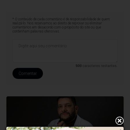
* O conteúdo de cada comentário é de responsabilidade de quem
realizá-lo. Nos reservamos ao direito de reprovar ou eliminar
comentários em desacordo com o propósito do site ou que
contenham palavras ofensivas.
500
caracteres restantes.
Comentar