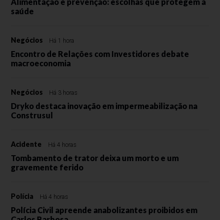
Alimentação e prevenção: escolhas que protegem a
saúde
Negócios
Há 1 hora
Encontro de Relações com Investidores debate
macroeconomia
Negócios
Há 3 horas
Dryko destaca inovação em impermeabilização na
Construsul
Acidente
Há 4 horas
Tombamento de trator deixa um morto e um
gravemente ferido
Polícia
Há 4 horas
Polícia Civil apreende anabolizantes proibidos em
Carlos Barbosa