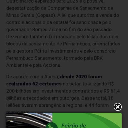
Outro marco esperado para 2026 é a possível
desestatização da Companhia de Saneamento de
Minas Gerais (Copasa). A lei que autoriza a venda do
controle acionário da estatal foi sancionada pelo
governador Romeu Zema no fim do ano passado.
Dezembro também foi marcado pelo leilão dos dois
blocos de saneamento de Pernambuco, arrematados
pela gestora Pátria Investimentos e pelo consórcio
Pernambuco Saneamento, formado pela BRK
Ambiental e pela Acciona.
De acordo com a Abcon,
desde 2020 foram
realizados 62 certames
no setor, totalizando R$
200 bilhões em investimentos contratados e R$ 61,4
bilhões arrecadados em outorgas. Desse total, 18
leilões tiveram abrangência regional e 44 foram
municipais.
"Diante desse cenário animador, é possível dizer que