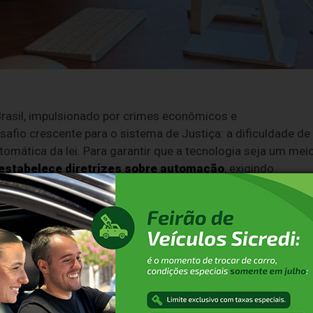
asil, impulsionado por crimes econômicos e
safio crescente para o sistema de Justiça: a dificuldade de
omática da lei. Para garantir que a tecnologia seja um mei
 estabelece diretrizes sobre automação
, exigindo
tmos e respeito à privacidade para evitar que respostas
 Para mitigar a morosidade e as decisões padronizadas,
ca, fundamentada no mapeamento minucioso de precedentes
ório
Becker & Santos Advogados
, casos penais difíceis
 "Quando o processo envolve múltiplas camadas — jurídicas
panhada de análise estratégica", afirma o especialista.
 detalhes que passam despercebidos em triagens superficiai