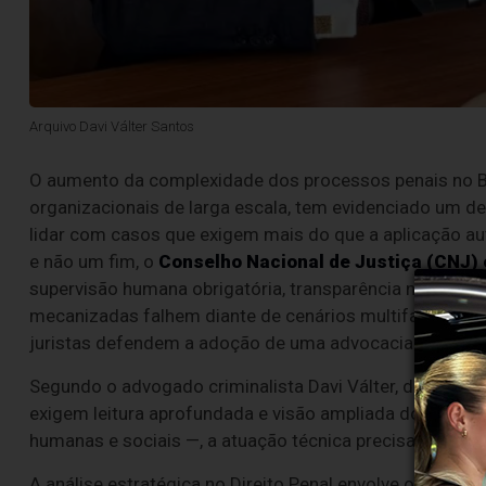
Arquivo Davi Válter Santos
O aumento da complexidade dos processos penais no Br
organizacionais de larga escala, tem evidenciado um de
lidar com casos que exigem mais do que a aplicação aut
e não um fim, o
Conselho Nacional de Justiça (CNJ)
supervisão humana obrigatória, transparência nos algori
mecanizadas falhem diante de cenários multifacetados.
juristas defendem a adoção de uma advocacia analíti
Segundo o advogado criminalista Davi Válter, do escrit
exigem leitura aprofundada e visão ampliada dos fatos.
humanas e sociais —, a atuação técnica precisa ser acom
A análise estratégica no Direito Penal envolve observar