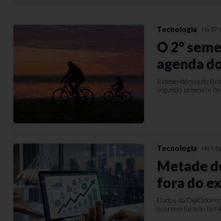
Tecnologia
Há 37 
O 2° seme
agenda do
Independência do Bra
segundo semestre de
Tecnologia
Há 1 h
Metade do
fora do e
Dados da DigiOdonto 
ocorrem fora do horár