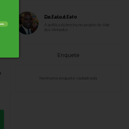
s
De Fato é Fato
A política da brecha no projeto do Vale
dos Vinhedos
Enquete
a
Nenhuma enquete cadastrada