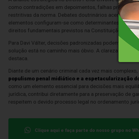
como contradições em depoimentos, falhas procedimen
restritivas da norma. Debates doutrinários acerca da
de
elementos configuram-se como determinantes para a c
direitos fundamentais previstos na Constituição Federal
Para Davi Válter, decisões padronizadas podem comprom
solução está no caminho mais óbvio. A clareza surge qu
destaca.
Diante de um cenário criminal cada vez mais complexo,
populismo penal midiático e a espetacularização d
como um elemento essencial para decisões mais equilibr
jurídica, contribui diretamente para a preservação de 
respeitem o devido processo legal no ordenamento juríd
Clique aqui e faça parte do nosso grupo no W