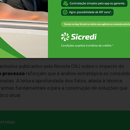
tais em investigações ou interpretações excessivamente
fesa criminal em litígios complexos
ressaltam que esse
orreta condução do processo e para a preservação de
.
eter o resultado e a segurança jurídica. "Nem sempre a
ando o caso é analisado além da superfície dos autos",
 estudos publicados pela Revista CNJ sobre o impacto do
o processo
reforçam que a análise estratégica se consolid
adas. A leitura aprofundada dos fatos, aliada à técnica
garantias fundamentais e para a construção de soluções que
ico atual.
hatsApp