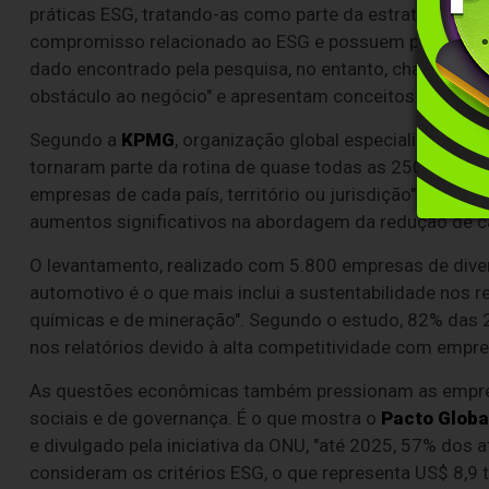
práticas ESG, tratando-as como parte da estratégia em
compromisso relacionado ao ESG e possuem pelo menos
dado encontrado pela pesquisa, no entanto, chama a a
obstáculo ao negócio" e apresentam conceitos equivoc
Segundo a
KPMG
, organização global especializada em 
tornaram parte da rotina de quase todas as 250 maior
empresas de cada país, território ou jurisdição". O e
aumentos significativos na abordagem da redução de c
O levantamento, realizado com 5.800 empresas de dive
automotivo é o que mais inclui a sustentabilidade nos r
químicas e de mineração". Segundo o estudo, 82% das
nos relatórios devido à alta competitividade com empr
As questões econômicas também pressionam as empresa
sociais e de governança. É o que mostra o
Pacto Globa
e divulgado pela iniciativa da ONU, "até 2025, 57% dos
consideram os critérios ESG, o que representa US$ 8,9 