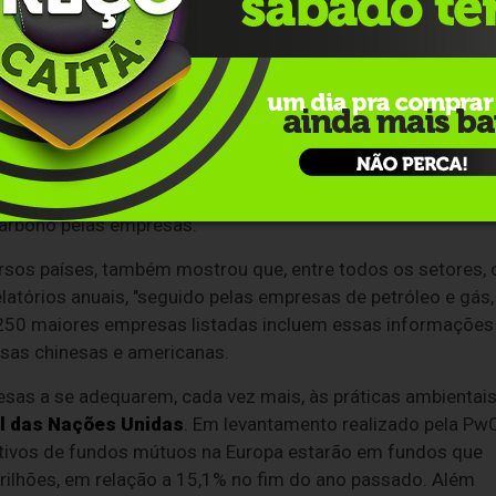
presarial. Já 28% entendem que a sustentabilidade é um
 dois pilares incorporados à cultura da companhia. Um
tenção: 7% percebem a sustentabilidade como uma "ameaça
ados sobre o tema.
auditoria e consultoria, "os relatórios de sustentabilidade s
es empresas do mundo e da grande maioria das 100 maiore
studo também apontou que os anos de 2022 e 2023 registrar
arbono pelas empresas.
rsos países, também mostrou que, entre todos os setores, 
elatórios anuais, "seguido pelas empresas de petróleo e gás,
 250 maiores empresas listadas incluem essas informações
esas chinesas e americanas.
s a se adequarem, cada vez mais, às práticas ambientais
l das Nações Unidas
. Em levantamento realizado pela Pw
 ativos de fundos mútuos na Europa estarão em fundos que
trilhões, em relação a 15,1% no fim do ano passado. Além