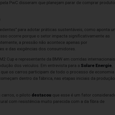
s pela PwC disseram que planejam parar de comprar produt
G
edentes" para adotar práticas sustentáveis, como aponta 
 Isso ocorre porque o setor impacta significativamente as
ntemente, a pressão não acontece apenas por
es e das exigências dos consumidores.
 M2 Cup e representante da BMW em corridas internacionais
rodução dos veículos. Em entrevista para a
Solare Energie
,
ou que os carros participam de todo o processo de economia
s começam dentro da fábrica, nas etapas iniciais da produção
 carros, o piloto
destacou
que esse é um fator considerad
ural com resistência muito parecida com a da fibra de