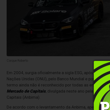
Caique Roberto
Em 2004, surgia oficialmente a sigla ESG, após a ela
Nações Unidas (ONU), pelo Banco Mundial e por instituiç
termo ainda não é reconhecido por todas as empresas
Mercado de Capitais
, divulgada neste ano pela Associ
Capitais (Anbima).
De acordo com o levantamento da Anbima, apenas
11%