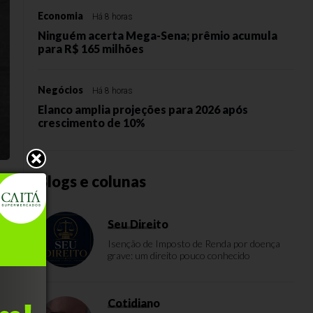
Economia
Há 8 horas
Ninguém acerta Mega-Sena; prêmio acumula
para R$ 165 milhões
Negócios
Há 8 horas
Elanco amplia projeções para 2026 após
crescimento de 10%
Blogs e colunas
Seu Direito
Isenção de Imposto de Renda por doença
grave: um direito pouco conhecido
Cotidiano