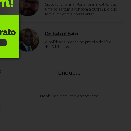
Six Seven, Farmar Aura, Brain Rot. O que
uma coisa tem a ver com a outra? E o que
tem a ver com a nossa vida?
 e
De Fato é Fato
e
A política da brecha no projeto do Vale
s
dos Vinhedos
am
o
Enquete
Nenhuma enquete cadastrada
,
C