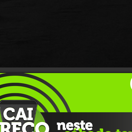
boração do documento
Who Cares Wins
pela Organização das
ões financeiras globais. E, após 22 anos, o significado do
, como aponta a pesquisa
Retrato da Sustentabilidade no
ação Brasileira das Entidades dos Mercados Financeiro e de
 das empresas
pesquisadas estão engajadas com as