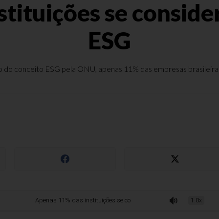
stituições se consid
ESG
do conceito ESG pela ONU, apenas 11% das empresas brasileiras e
Apenas 11% das instituições se consideram engajadas com ESG
1.0x