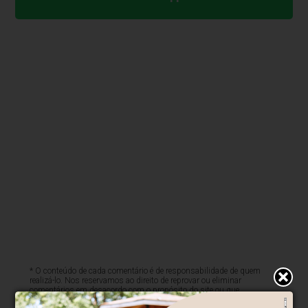
* O conteúdo de cada comentário é de responsabilidade de quem
realizá-lo. Nos reservamos ao direito de reprovar ou eliminar
comentários em desacordo com o propósito do site ou que
contenham palavras ofensivas.