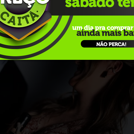
grante da linha premium da cooperativa. Produzido com uvas
temperatura e amadurece por seis meses em inox com
ay de perfil clássico, com notas de abacaxi maduro, baunilh
R$ 79
.