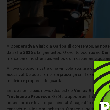
A
Cooperativa Vinícola Garibaldi
apresentou, na noit
da safra
2026
e lançamentos. O evento ocorreu no
Com
marca para mostrar seis vinhos e um espumante que amp
A nova seleção mostra uma vinícola atenta a dois caminh
acessível. De outro, amplia a presença em faixas mais
madeira e proposta de guarda.
Entre as principais novidades está o
Vinhas Vivas
, vin
Trebbiano
e
Prosecco
. O rótulo aposta em frescor, bai
notas florais e leve toque mineral. A sugestão de consu
canapés, queijos e bruschettas. O preço sugerido é de
R