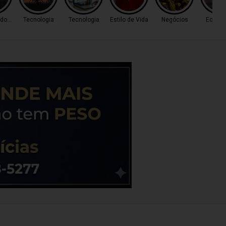
 do Tempo
Tecnologia
Tecnologia
Estilo de Vida
Negócios
Econo