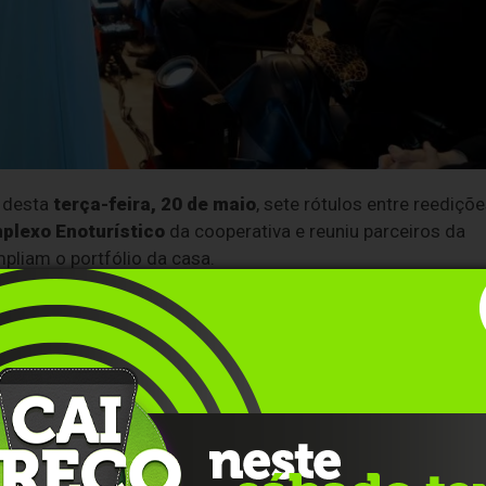
e desta
terça-feira,
20 de maio
, sete rótulos entre reediçõ
plexo Enoturístico
da cooperativa e reuniu parceiros da
liam o portfólio da casa.
os. De um lado, preserva rótulos de perfil jovem, fresco e
 altas, com vinhos de maior complexidade, passagem por
ho levemente gaseificado elaborado com as variedades
xa complexidade e perfil fácil de beber. Tem aromas cítricos
mo passa por frutos do mar, saladas, risotos suaves,
$ 29,90
.