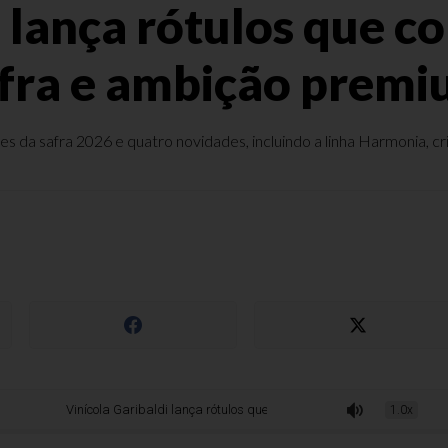
i lança rótulos que
fra e ambição prem
 da safra 2026 e quatro novidades, incluindo a linha Harmonia, c
Vinícola Garibaldi lança rótulos que combinam memória, safra e ambição pr
1.0x