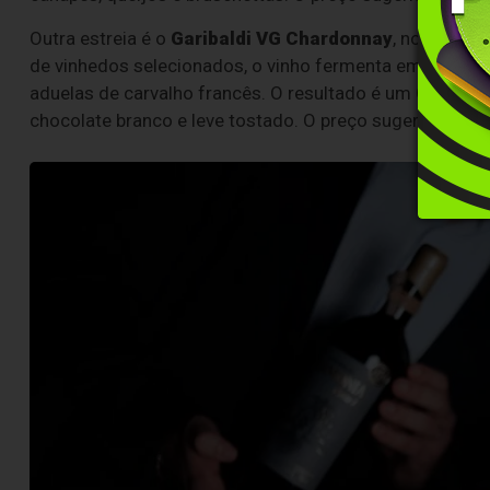
Outra estreia é o
Garibaldi VG Chardonnay
, novo inte
de vinhedos selecionados, o vinho fermenta em baixa 
aduelas de carvalho francês. O resultado é um Chardonn
chocolate branco e leve tostado. O preço sugerido é de