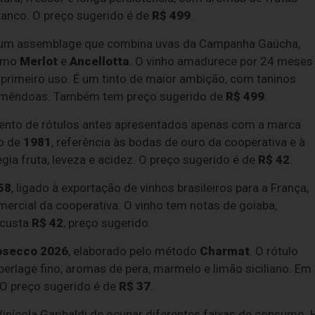
branco. O preço sugerido é de
R$ 499
.
 um assemblage que combina uvas da Campanha Gaúcha,
como
Merlot
e
Ancellotta
. O vinho amadurece por 24 meses
 primeiro uso. É um tinto de maior ambição, com taninos
 e amêndoas. Também tem preço sugerido de
R$ 499
.
nto de rótulos antes apresentados apenas com a marca
no de
1981
, referência às bodas de ouro da cooperativa e à
ia fruta, leveza e acidez. O preço sugerido é de
R$ 42
.
58
, ligado à exportação de vinhos brasileiros para a França,
mercial da cooperativa. O vinho tem notas de goiaba,
 custa
R$ 42
, preço sugerido.
rosecco 2026
, elaborado pelo método
Charmat
. O rótulo
perlage fino, aromas de pera, marmelo e limão siciliano. Em
 O preço sugerido é de
R$ 37
.
inícola Garibaldi de ocupar diferentes faixas de consumo. 