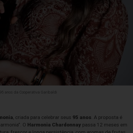
95 anos da Cooperativa Garibaldi
monia
, criada para celebrar seus
95 anos
. A proposta é
 harmonia”. O
Harmonia Chardonnay
passa 12 meses em
tura, frescor e longa persistência, com aromas de frutas