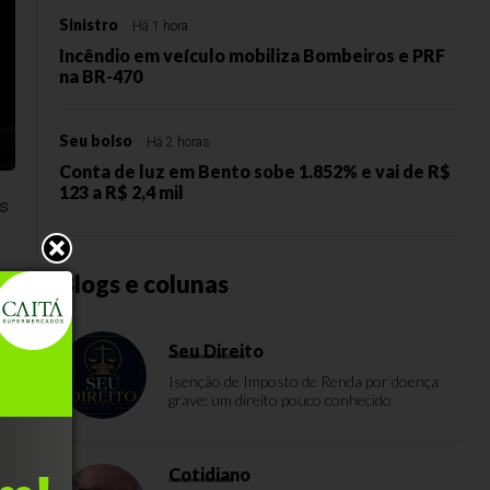
Sinistro
Há 1 hora
Incêndio em veículo mobiliza Bombeiros e PRF
na BR-470
Seu bolso
Há 2 horas
Conta de luz em Bento sobe 1.852% e vai de R$
123 a R$ 2,4 mil
es
Blogs e colunas
Seu Direito
Isenção de Imposto de Renda por doença
grave: um direito pouco conhecido
,
Cotidiano