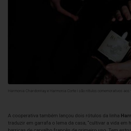
Harmonia Chardonnay e Harmonia Corte I são rótulos comemorativos aos 
A cooperativa também lançou dois rótulos da linha
Har
traduzir em garrafa o lema da casa, “cultivar a vida em
barricas de carvalho francês de primeiro uso. Tem estru