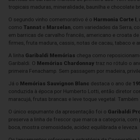
tropicais maduras, mineralidade, baunilha e chocolate 
O segundo vinho comemorativo é o
Harmonia Corte I
,
como
Tannat
e
Marselan
, com variedades da Serra, 
em barricas de carvalho francês, americano e croata de
firmes, fruta madura, cassis, notas de cacau, tabaco
A linha
Garibaldi Memórias
chega como reposicioname
Garibaldi. O
Memórias Chardonnay
traz no rótulo o a
primeira Fenachamp. Sem passagem por madeira, privileg
Já o
Memórias Sauvignon Blanc
destaca o ano de
19
conduzida à época por Humberto Lotti, então diretor co
maracujá, frutas brancas e leve toque vegetal. Também
O único espumante da apresentação foi o
Garibaldi P
preserva a linha de frescor que marca a categoria, com 
boca, mostra cremosidade, acidez equilibrada e leveza.
Os lançamentos reforçam a estratégia da Cooperativa V