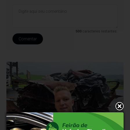
500
caracteres restantes.
Comentar
Trânsito
Há 21 horas