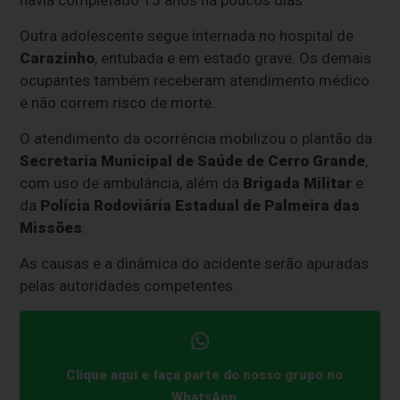
havia completado 15 anos há poucos dias.
Outra adolescente segue internada no hospital de
Carazinho
, entubada e em estado grave. Os demais
ocupantes também receberam atendimento médico
e não correm risco de morte.
O atendimento da ocorrência mobilizou o plantão da
Secretaria Municipal de Saúde de Cerro Grande
,
com uso de ambulância, além da
Brigada Militar
e
da
Polícia Rodoviária Estadual de Palmeira das
Missões
.
As causas e a dinâmica do acidente serão apuradas
pelas autoridades competentes.
Clique aqui e faça parte do nosso grupo no
WhatsApp