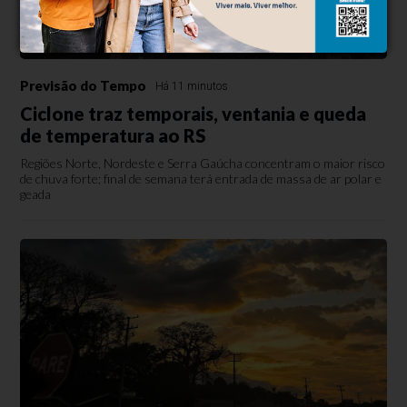
Previsão do Tempo
Há 11 minutos
Ciclone traz temporais, ventania e queda
de temperatura ao RS
Regiões Norte, Nordeste e Serra Gaúcha concentram o maior risco
de chuva forte; final de semana terá entrada de massa de ar polar e
geada