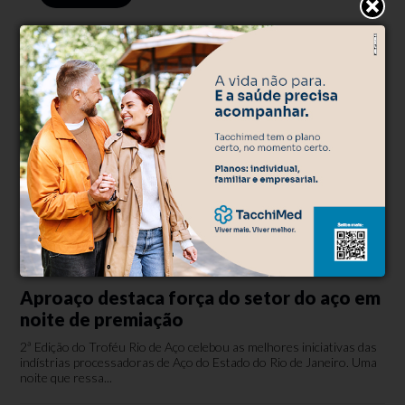
Negócios
Há 4 minutos
Aproaço destaca força do setor do aço em
noite de premiação
2ª Edição do Troféu Rio de Aço celebou as melhores iniciativas das
indístrias processadoras de Aço do Estado do Rio de Janeiro. Uma
noite que ressa...