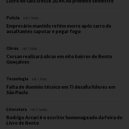
Lucro do GBS cresce 20,4% no primeiro semestre
Polícia
Há 1 hora
Empresário mantido refém morre após carro de
assaltantes capotar e pegar fogo
Obras
Há 1 hora
Corsan realizará obras em oito bairros de Bento
Gonçalves
Tecnologia
Há 1 hora
Falta de domínio técnico em TI desafia líderes em
São Paulo
Literatura
Há 2 horas
Rodrigo Arcari é o escritor homenageado da Feira do
Livro de Bento