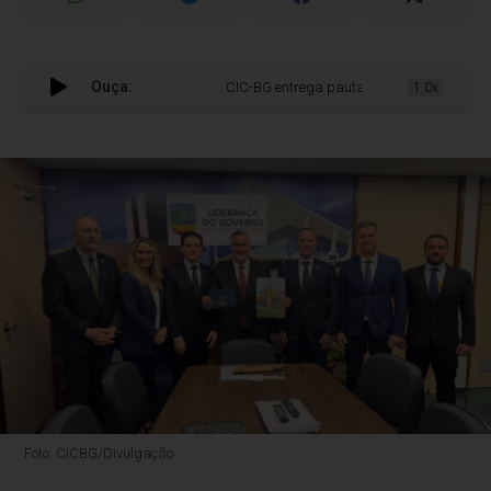
Ouça:
CIC-BG entrega pauta de reivindicações ao G
1.0x
Foto: CICBG/Divulgação