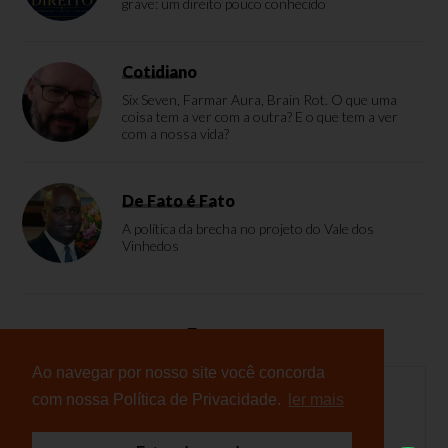
grave: um direito pouco conhecido
Cotidiano
Six Seven, Farmar Aura, Brain Rot. O que uma
coisa tem a ver com a outra? E o que tem a ver
com a nossa vida?
De Fato é Fato
A política da brecha no projeto do Vale dos
Vinhedos
Enquete
Ao navegar por nosso site você concorda
com nossa Política de Privacidade.
ler mais
Nenhuma enquete cadastrada