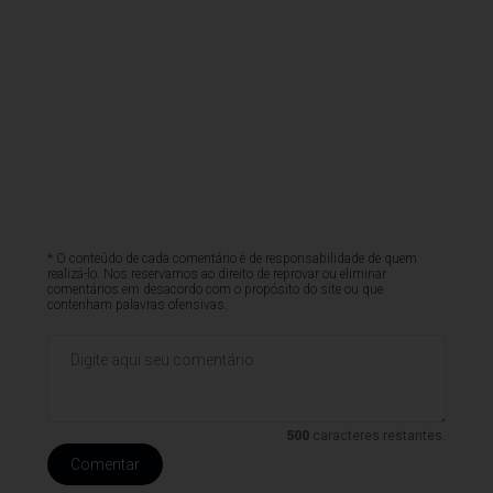
* O conteúdo de cada comentário é de responsabilidade de quem
realizá-lo. Nos reservamos ao direito de reprovar ou eliminar
comentários em desacordo com o propósito do site ou que
contenham palavras ofensivas.
500
caracteres restantes.
Comentar