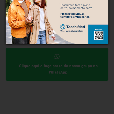
no Brasil. E o patamar altíssimo das taxas atuais inibe
os investimentos produtivos, encarece o crédito e
impacta negativamente as famílias, que já estão
endividadas", diz José Roberto Colnaghi. "Temos
uma travessia delicada pela frente neste mar de
incertezas," conclui Colnaghi.
Clique aqui e faça parte do nosso grupo no
WhatsApp