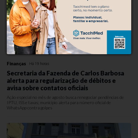
Finanças
Há 19 horas
Secretaria da Fazenda de Carlos Barbosa
alerta para regularização de débitos e
avisa sobre contatos oficiais
Ação especial no mês de agosto busca renegociar pendências de
IPTU, ISS e taxas; município alerta para número oficial de
WhatsApp contra golpes