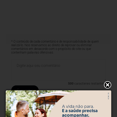
* O conteúdo de cada comentário é de responsabilidade de quem
realizá-lo. Nos reservamos ao direito de reprovar ou eliminar
comentários em desacordo com o propósito do site ou que
contenham palavras ofensivas.
500
caracteres restantes.
Comentar