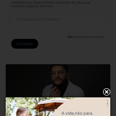
comentários em desacordo com o propósito do site ou que
contenham palavras ofensivas.
500
caracteres restantes.
Comentar