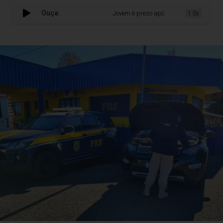
Ouça:
Jovem é preso após roubar carro e bens
1.0x