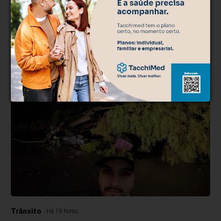
Mistério
Há 15 horas
Polícia Civil investiga morte de músico
encontrado morto em casa
Artista de 56 anos foi encontrado com um ferimento na cabeça
dentro de casa; filho foi levado à delegacia para prestar
esclarecimentos.
Trânsito
Há 19 horas