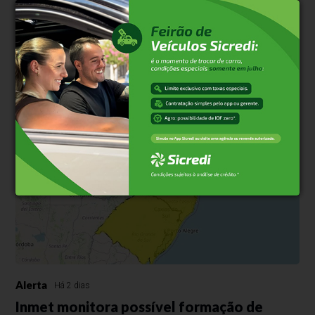
Previsão do Tempo
Há 1 dia
Ciclone-bomba se aproxima do RS e
ameaça provocar tempestades
Frente fria associada ao fenômeno avança pelo Estado a partir
desta quinta-feira (6); Bento Gonçalves deve registrar rajadas de
vento de até 61 km/h e chuva à noite
Alerta
Há 2 dias
Inmet monitora possível formação de