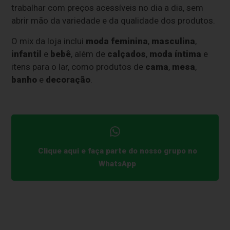
trabalhar com preços acessíveis no dia a dia, sem
abrir mão da variedade e da qualidade dos produtos.
O mix da loja inclui
moda feminina
,
masculina
,
infantil
e
bebê
, além de
calçados
,
moda íntima
e
itens para o lar, como produtos de
cama
,
mesa
,
banho
e
decoração
.
Clique aqui e faça parte do nosso grupo no
WhatsApp