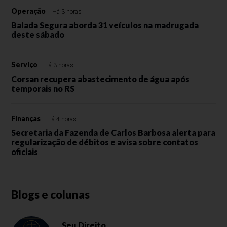
Operação
Há 3 horas
Balada Segura aborda 31 veículos na madrugada
deste sábado
Serviço
Há 3 horas
Corsan recupera abastecimento de água após
temporais no RS
Finanças
Há 4 horas
Secretaria da Fazenda de Carlos Barbosa alerta para
regularização de débitos e avisa sobre contatos
oficiais
Blogs e colunas
Seu Direito