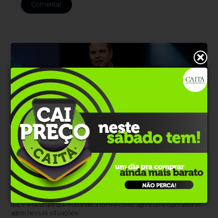
Comentar
Empresas
Há 3 dias
Por que o turismo está terceirizando o
atendimento?
Setor de turismo opera sem cobertura em cerca de dois terços do
dia, e a lacuna está mudando a forma como agências e operadoras
agem nessas situações.