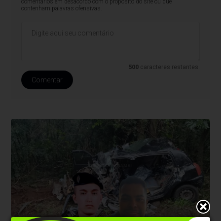
comentários em desacordo com o propósito do site ou que
contenham palavras ofensivas.
500
caracteres restantes.
Comentar