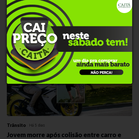
Trânsito
Há 2 dias
Identificados homens mortos em colisão
entre carro e caminhão
Vítimas tinham 38 e 19 anos e morreram no local do acidente. Um
jovem de 19 anos ficou gravemente ferido.
Trânsito
Há 5 dias
Jovem morre após colisão entre carro e