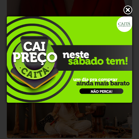
Estilo de Vida
Há 11 horas
Camila Moutinho: stylist mineira assina
campanhas globais
Brasileira é reconhecida pelo seu olhar amplo, que consegue levar o
"Brasil Core" mundo afora