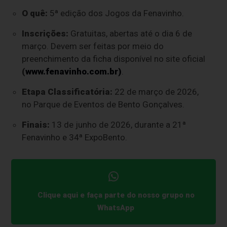
O quê:
5ª edição dos Jogos da Fenavinho.
Inscrições:
Gratuitas, abertas até o dia 6 de
março. Devem ser feitas por meio do
preenchimento da ficha disponível no site oficial
(
www.fenavinho.com
.br)
.
Etapa Classificatória:
22 de março de 2026,
no Parque de Eventos de Bento Gonçalves.
Finais:
13 de junho de 2026, durante a 21ª
Fenavinho e 34ª ExpoBento.
Clique aqui e faça parte do nosso grupo no
WhatsApp