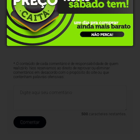
* O conteúdo de cada comentário é de responsabilidade de quem
realizá-lo. Nos reservamos ao direito de reprovar ou eliminar
comentários em desacordo com o propósito do site ou que
contenham palavras ofensivas.
500
caracteres restantes.
Comentar