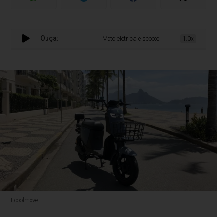
Ouça:
Moto elétrica e scooter ganham espaço na m
1.0x
Ecoolmove