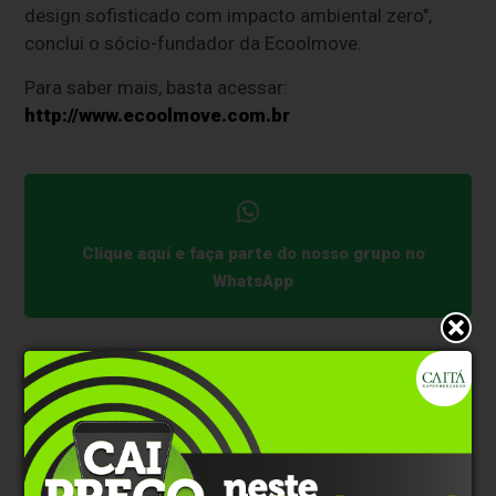
design sofisticado com impacto ambiental zero",
conclui o sócio-fundador da Ecoolmove.
Para saber mais, basta acessar:
http://www.ecoolmove.com.br
Clique aqui e faça parte do nosso grupo no
WhatsApp