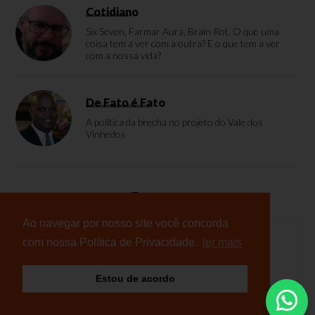
Cotidiano
Six Seven, Farmar Aura, Brain Rot. O que uma
coisa tem a ver com a outra? E o que tem a ver
com a nossa vida?
De Fato é Fato
A política da brecha no projeto do Vale dos
Vinhedos
Enquete
Ao navegar por nosso site você concorda
com nossa Política de Privacidade.
ler mais
Nenhuma enquete cadastrada
Estou de acordo