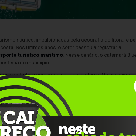
ismo náutico, impulsionadas pela geografia do litoral e pe
costa. Nos últimos anos, o setor passou a registrar a
sporte turístico marítimo
. Nesse cenário, o catamarã Blu
ntínua no município.
ros e estrutura composta por dois andares. Os passeios
indo do litoral de Búzios. O roteiro consiste em navegação
cípio, além de paradas programadas para banho.
op, que atua no segmento de turismo receptivo e
nização logística do embarque, condução do trajeto e
de bebidas e alimentos, com operação do bar e da cozinha s