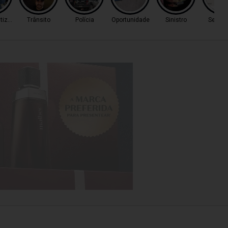
tização
Trânsito
Polícia
Oportunidade
Sinistro
Seu bo