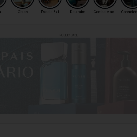
a
Obras
Escala 6x1
Deu ruim
Combate ao Tráfico
Conscien
PUBLICIDADE