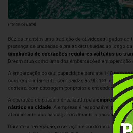
Prensa de Babel
Búzios mantém uma tradição de atividades ligadas ao tur
presença de enseadas e praias distribuídas ao longo da 
ampliação de operações regulares voltadas ao tran
Dream atua como uma das embarcações em operação co
A embarcação possui capacidade para até 140 passagei
ocorrem diariamente, com saídas às 9h, 12h e 15h, part
costeira, com passagem por praias e enseadas do muni
A operação do passeio é realizada pela
empresa Toursh
náutico na cidade
. A empresa é responsável pela orga
atendimento aos passageiros durante o passeio.
Durante a navegação, o serviço de bordo inclui oferta 