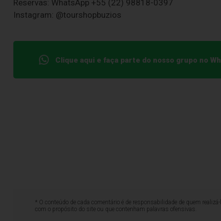
Reservas: WhatsApp +55 (22) 98818-0397
Instagram: @tourshopbuzios
Clique aqui e faça parte do nosso grupo no W
* O conteúdo de cada comentário é de responsabilidade de quem realizá-
com o propósito do site ou que contenham palavras ofensivas.