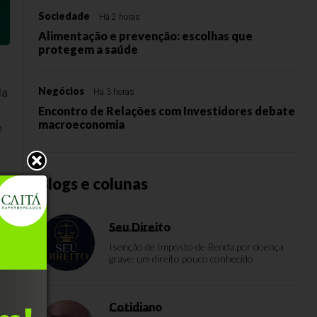
Sociedade
Há 2 horas
Alimentação e prevenção: escolhas que
protegem a saúde
Negócios
la
Há 3 horas
Encontro de Relações com Investidores debate
macroeconomia
e
Blogs e colunas
Seu Direito
Isenção de Imposto de Renda por doença
grave: um direito pouco conhecido
ob
Cotidiano