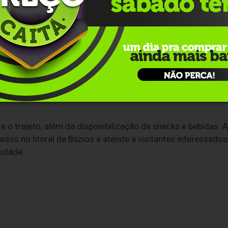
estabelecimentos comerciais em funcionamento em Búzios. A
 em três idiomas.
ssageiros a possibilidade de participação em atividade de
 é conduzida por instrutores credenciados, com
e orientações de segurança.
s e enseadas ao longo da costa do município. Durante as
na embarcação ou acessar a água, conforme as condições
o trajeto, além da disponibilização de snacks e bebidas. A
tados no litoral de Búzios e atende a visitantes interessados
cidade.