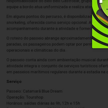
responsabilidade do Belli Belli Gastrobar, grupo com 
equipe a bordo atua uniformizada e realiza atendimento
Em alguns pontos do percurso, é disponibilizada aos pa
snorkeling, oferecida como serviço opcional. A prática
acompanhamento durante a atividade e fornecimento d
O roteiro do passeio abrange aproximadamente 12 praia
paradas, os passageiros podem optar por permanecer 
operacionais e climáticas do dia.
O passeio conta ainda com ambientação musical durante 
atividade integra o conjunto de serviços turísticos ofer
em passeios marítimos regulares durante a estadia na 
Serviço
Passeio: Catamarã Blue Dream
Operação: Tourshop
Horários: saídas diárias às 9h, 12h e 15h