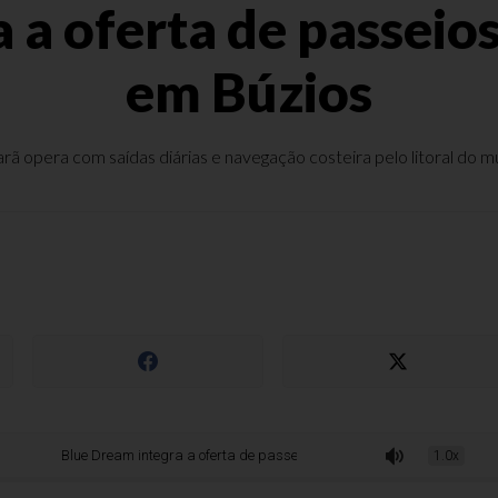
 a oferta de passeios
em Búzios
ã opera com saídas diárias e navegação costeira pelo litoral do mu
Blue Dream integra a oferta de passeios náuticos regulares em Búzios
1.0x