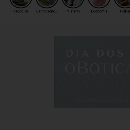
Negócios
Bento Gonçalves
Mistério
Economia
Políci