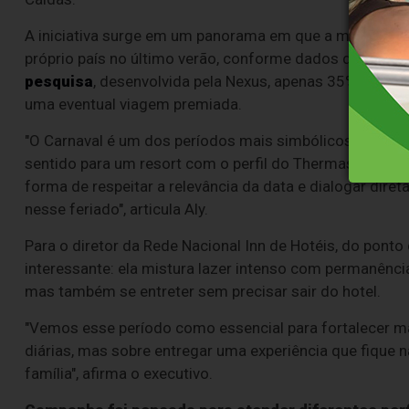
A iniciativa surge em um panorama em que a maioria dos
próprio país no último verão, conforme dados de uma 
pesquisa
, desenvolvida pela Nexus, apenas 35% dos bra
uma eventual viagem premiada.
"O Carnaval é um dos períodos mais simbólicos do calendá
sentido para um resort com o perfil do Thermas. Na mi
forma de respeitar a relevância da data e dialogar dire
nesse feriado", articula Aly.
Para o diretor da Rede Nacional Inn de Hotéis, do ponto
interessante: ela mistura lazer intenso com permanênci
mas também se entreter sem precisar sair do hotel.
"Vemos esse período como essencial para fortalecer ma
diárias, mas sobre entregar uma experiência que fique 
família", afirma o executivo.