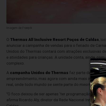
Imagem de Freepik
O
Thermas All Inclusive Resort Poços de Caldas
, l
anunciar a campanha de vendas para o feriado de Carnav
Unidos do Thermas contará com atrações exclusivas den
e atividades para crianças. A unidade conta, ainda, co
complexo.
A
campanha Unidos do Thermas
faz parte de um movi
empreendimento, mas agora com ainda mais intenção: t
real, onde todo mundo se sente parte do mesmo clima,
"O foco deixou de ser apenas ‘ter programação’ e passou
afirma Ricardo Aly, diretor da Rede Nacional Inn de Hoté
Caldas.