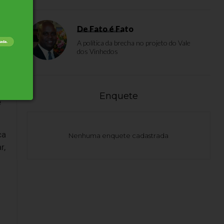
De Fato é Fato
A política da brecha no projeto do Vale
em
dos Vinhedos
Enquete
e
ca
Nenhuma enquete cadastrada
r,