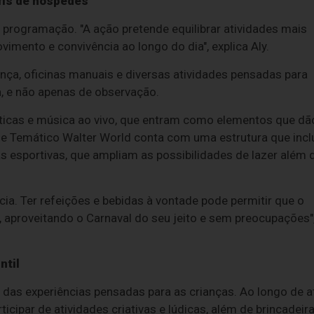
fis de hóspedes
programação. "A ação pretende equilibrar atividades mais
mento e convivência ao longo do dia", explica Aly.
nça, oficinas manuais e diversas atividades pensadas para
a, e não apenas de observação.
ticas e música ao vivo, que entram como elementos que dã
e Temático Walter World conta com uma estrutura que incl
as esportivas, que ampliam as possibilidades de lazer além 
cia. Ter refeições e bebidas à vontade pode permitir que o
, aproveitando o Carnaval do seu jeito e sem preocupações"
ntil
e das experiências pensadas para as crianças. Ao longo de a
cipar de atividades criativas e lúdicas, além de brincadeir