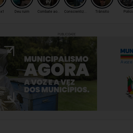
6x1
Deu ruim
Combate ao Tráfico
Conscientização
Trânsito
Políci
PUBLICIDADE