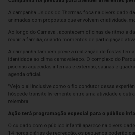
Campanha foi pensada para atender diferentes per
A campanha Unidos do Thermas foca na diversidade da 
animadas com propostas que envolvem criatividade, movi
Ao longo do Carnaval, acontecem oficinas de ritmo e da
reunir a família, criando momentos de participação ativ
A campanha também prevê a realização de festas temá
identidade ao clima carnavalesco. O complexo do Parqu
piscinas aquecidas internas e externas, saunas e quadr
agenda oficial.
"Vejo o all inclusive como o fio condutor dessa experiên
hóspede transite livremente entre uma atividade e outra
relembra.
Ação terá programação especial para o público infa
O cuidado com o público infantil aparece na diversidad
14 horas diárias de recreação, os pequenos poderão parti