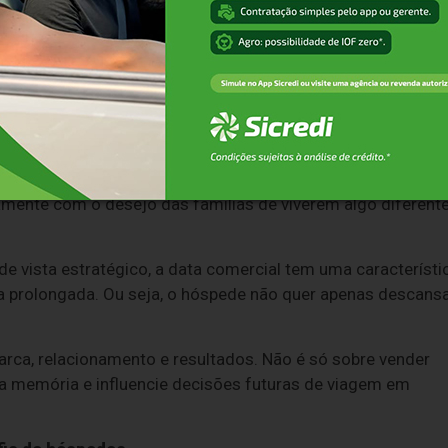
 brasileiros (63%) expressaram o desejo de viajar pelo
sondagem divulgada pelo Ministério do Turismo. Segundo a
sileiros manifestaram a intenção de viajar para o exterior 
rio turístico brasileiro, e ignorar esse potencial não faria
nha visão, criar uma campanha dedicada ao Carnaval é uma
tamente com o desejo das famílias de viverem algo diferent
 de vista estratégico, a data comercial tem uma característi
a prolongada. Ou seja, o hóspede não quer apenas descansa
rca, relacionamento e resultados. Não é só sobre vender
na memória e influencie decisões futuras de viagem em