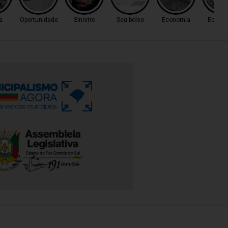
a
Oportunidade
Sinistro
Seu bolso
Economia
Econo