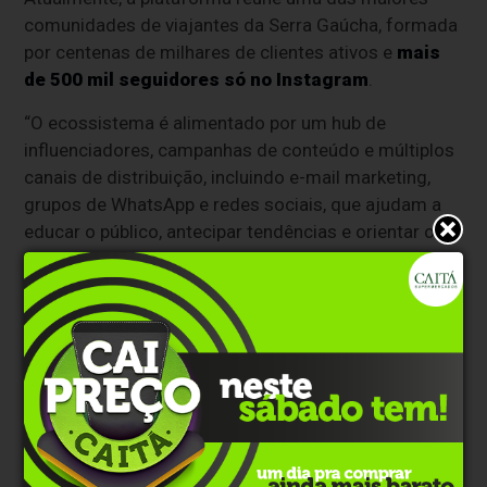
comunidades de viajantes da Serra Gaúcha, formada
por centenas de milhares de clientes ativos e
mais
de 500 mil seguidores só no Instagram
.
“O ecossistema é alimentado por um hub de
influenciadores, campanhas de conteúdo e múltiplos
canais de distribuição, incluindo e-mail marketing,
grupos de WhatsApp e redes sociais, que ajudam a
educar o público, antecipar tendências e orientar o
viajante em tempo real”, detalha Maurício Pazdzicki.
Para mais informações, basta acessar:
http://lacadordeofertas.com.br
Clique aqui e faça parte do nosso grupo no