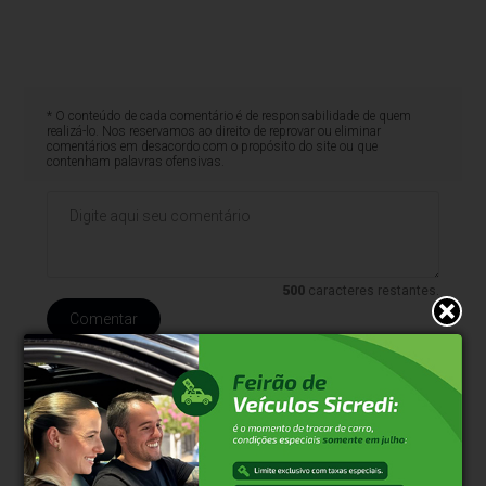
* O conteúdo de cada comentário é de responsabilidade de quem
realizá-lo. Nos reservamos ao direito de reprovar ou eliminar
comentários em desacordo com o propósito do site ou que
contenham palavras ofensivas.
500
caracteres restantes.
Comentar