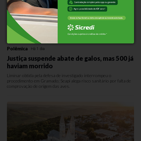
Polêmica
Há 1 dia
Justiça suspende abate de galos, mas 500 já
haviam morrido
Liminar obtida pela defesa de investigado interrompeu o
procedimento em Gramado; Seapi alega risco sanitário por falta de
comprovação de origem das aves.