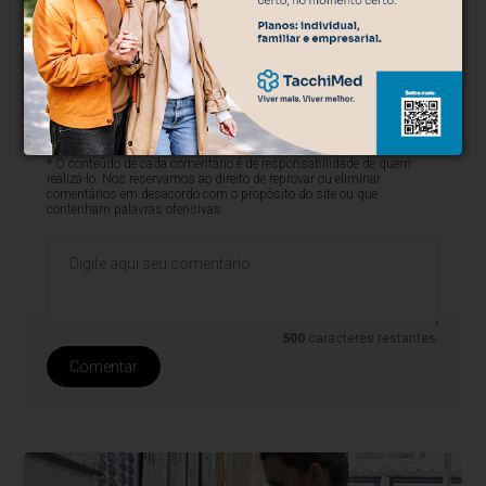
* O conteúdo de cada comentário é de responsabilidade de quem
realizá-lo. Nos reservamos ao direito de reprovar ou eliminar
comentários em desacordo com o propósito do site ou que
contenham palavras ofensivas.
500
caracteres restantes.
Comentar