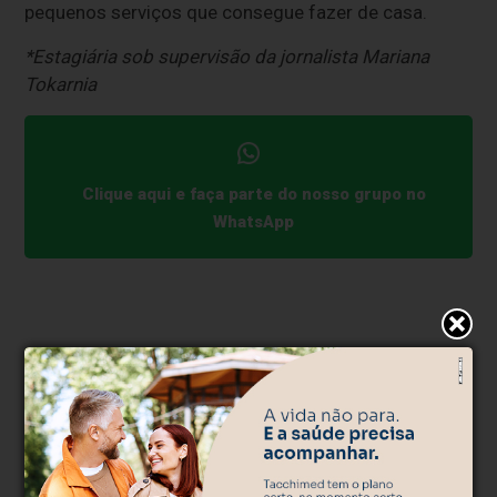
pequenos serviços que consegue fazer de casa.
*Estagiária sob supervisão da jornalista Mariana
Tokarnia
Clique aqui e faça parte do nosso grupo no
WhatsApp