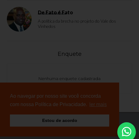
De Fato é Fato
A política da brecha no projeto do Vale dos
Vinhedos
Enquete
Nenhuma enquete cadastrada
Ao navegar por nosso site você concorda
com nossa Política de Privacidade.
ler mais
Estou de acordo
© Copyright 2026 - NB Notícias - Todos os direitos
reservados