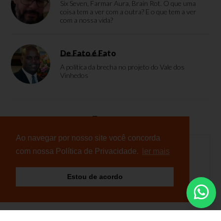
Six Seven, Farmar Aura, Brain Rot. O que uma
coisa tem a ver com a outra? E o que tem a ver
com a nossa vida?
De Fato é Fato
A política da brecha no projeto do Vale dos
Vinhedos
Enquete
Ao navegar por nosso site você concorda
com nossa Política de Privacidade.
ler mais
Nenhuma enquete cadastrada
Estou de acordo