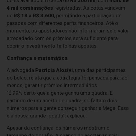
deles avaliado em cerca de
R$ 300 mil
, com
mais de
4 mil combinações
registradas. As cotas variavam
de
R$ 18 a R$ 3.600
, permitindo a participação de
pessoas com diferentes perfis financeiros. Até o
momento, os apostadores não informaram se o valor
arrecadado com os prêmios será suficiente para
cobrir o investimento feito nas apostas.
Confiança e matemática
A advogada
Patrícia Alosivi
, uma das participantes
do bolão, relata que a estratégia foi pensada para, ao
menos, garantir prêmios intermediários.
“É 99% certo que a gente ganha uma quadra. E
partindo de um acerto de quadra, só faltam dois
números para a gente conseguir ganhar a Mega. Essa
é a nossa grande jogada”, explicou.
Apesar da confiança, os números mostram o
tamanho do desafio. A chance de acertar as seis