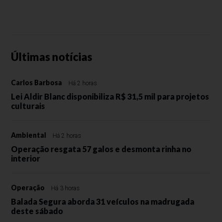
Últimas notícias
Carlos Barbosa
Há 2 horas
Lei Aldir Blanc disponibiliza R$ 31,5 mil para projetos
culturais
Ambiental
Há 2 horas
Operação resgata 57 galos e desmonta rinha no
interior
Operação
Há 3 horas
Balada Segura aborda 31 veículos na madrugada
deste sábado