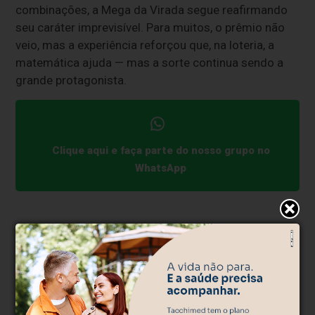
combinações, a Mega da Virada segue reafirmando
seu caráter imprevisível. Para muitos, o prêmio não
veio, mas a experiência reforçou que, na loteria, a
matemática ajuda — mas a sorte continua sendo a
grande protagonista.
Clique aqui e faça parte do nosso grupo no
WhatsApp