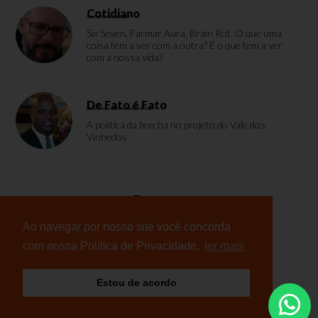
Cotidiano
Six Seven, Farmar Aura, Brain Rot. O que uma
coisa tem a ver com a outra? E o que tem a ver
com a nossa vida?
De Fato é Fato
A política da brecha no projeto do Vale dos
Vinhedos
Enquete
Ao navegar por nosso site você concorda
com nossa Política de Privacidade.
ler mais
Nenhuma enquete cadastrada
Estou de acordo