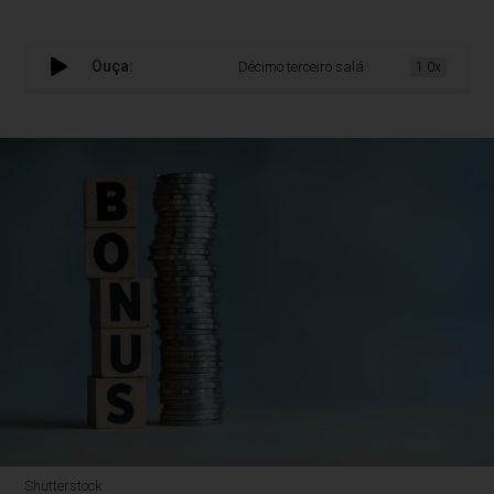
Ouça:
Décimo terceiro salário fortalece o planeja
1.0x
Shutterstock