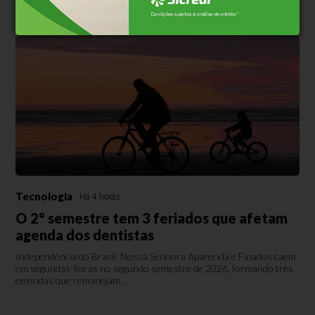
Tecnologia
Há 4 horas
O 2° semestre tem 3 feriados que afetam
agenda dos dentistas
Independência do Brasil, Nossa Senhora Aparecida e Finados caem
em segundas-feiras no segundo semestre de 2026, formando três
emendas que remanejam...