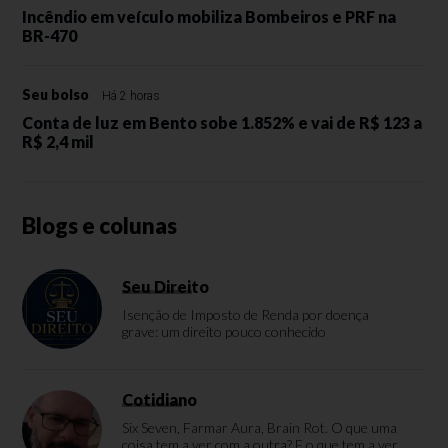
Incêndio em veículo mobiliza Bombeiros e PRF na
BR-470
Seu bolso
Há 2 horas
Conta de luz em Bento sobe 1.852% e vai de R$ 123 a
R$ 2,4 mil
Blogs e colunas
Seu Direito
Isenção de Imposto de Renda por doença
grave: um direito pouco conhecido
Cotidiano
Six Seven, Farmar Aura, Brain Rot. O que uma
coisa tem a ver com a outra? E o que tem a ver