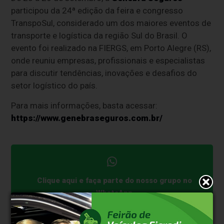
participou da 24ª edição da feira e congresso
TranspoSul, considerado um dos maiores eventos de
transporte e logística da região Sul do Brasil. O
evento foi realizado na FIERGS, em Porto Alegre (RS),
onde reuniu empresas, profissionais e especialistas
para discutir tendências, inovações e desafios do
setor logístico do país.
Para mais informações, basta acessar:
https://www.genebraseguros.com.br/
Clique aqui e faça parte do nosso grupo no
WhatsApp