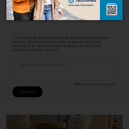
* O conteúdo de cada comentário é de responsabilidade de quem
realizá-lo. Nos reservamos ao direito de reprovar ou eliminar
comentários em desacordo com o propósito do site ou que
contenham palavras ofensivas.
500
caracteres restantes.
Comentar