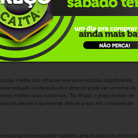
mo tempo em que lidam com a pressão de inadimplência”,
dias permanece sendo o prazo mais comum entre as
de empresas que optaram por conceder prazos entre 90 e
etores, o transporte apresentou o prazo mais curto, de 34
êutico foram os mais generosos, com prazos que chegaram a
ração média dos atrasos teve uma redução significativa,
 essa redução na duração dos atrasos pode ser um sinal de
nte melhor seus recebíveis. “No Brasil, o prazo médio de
s poucos países a apresentar alta de prazo em comparação
-americanas entrevistadas mantêm uma postura de otimism