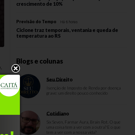
crescimento de 10%
Previsão do Tempo
Há 6 horas
Ciclone traz temporais, ventania e queda de
temperatura ao RS
Blogs e colunas
,
Seu Direito
Isenção de Imposto de Renda por doença
grave: um direito pouco conhecido
Cotidiano
Six Seven, Farmar Aura, Brain Rot. O que
s
uma coisa tem a ver com a outra? E o que
tem a ver com a nossa vida?