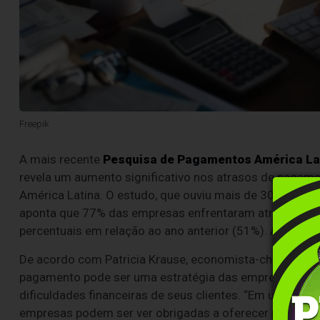
Freepik
A mais recente
Pesquisa de Pagamentos América La
revela um aumento significativo nos atrasos de pagam
América Latina. O estudo, que ouviu mais de 300 empresa
aponta que 77% das empresas enfrentaram atrasos e
percentuais em relação ao ano anterior (51%). Além dis
De acordo com Patricia Krause, economista-chefe da C
pagamento pode ser uma estratégia das empresas para
dificuldades financeiras de seus clientes. “Em um ambi
empresas podem ser ver obrigadas a oferecer prazos ma