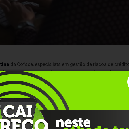
tina
da Coface, especialista em gestão de riscos de crédito
ento e no alongamento dos prazos médios de crédito na
s na Argentina, Brasil, Chile, Colômbia, Equador e Peru,
m pagamentos em 2025, um aumento de 26 pontos
so, o prazo médio de pagamento subiu de 53 para 59 dias.
oface para a América Latina, o aumento dos prazos de
 manter suas vendas em um cenário de juros elevados e de
ente econômico com condições de crédito restritivas, muita
is longos para garantir a continuidade dos negócios. Isso