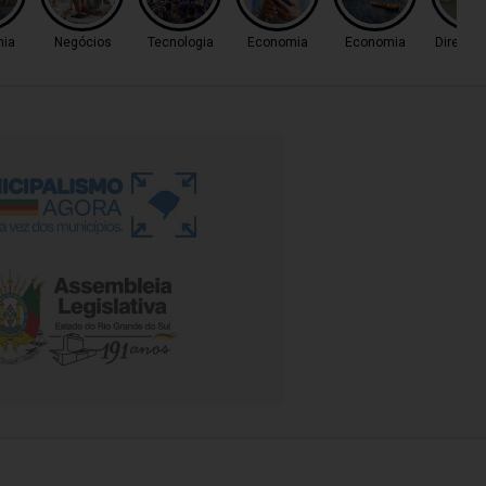
ia
Negócios
Tecnologia
Economia
Economia
Direito