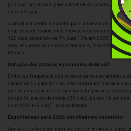
pode ser necessário para sustentar as vendas, ao mes
afirma Krause.
A pesquisa também aponta que o intervalo de 30 a 60 
empresas da região, mas houve um aumento no número 
120 dias, passando de 7% para 12% em 2025. Entre os s
dias, enquanto os setores madeireiro, têxtil e farmac
83 dias.
Duração dos atrasos e panorama do Brasil
Embora a frequência dos atrasos tenha aumentado, a du
caindo de 52 para 42 dias. Patricia Krause destaca que
que as empresas estão conseguindo gerenciar relativame
atraso foi abaixo da média (36 dias), porém foi um do
com 2024 (+3 dias)”, explica Krause.
Expectativas para 2026: um otimismo cauteloso
Apesar dos desafios enfrentados, as empresas latino