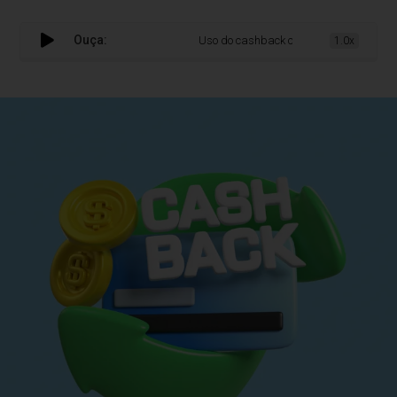
Ouça:
Uso do cashback cresce e reforça víncul
1.0x