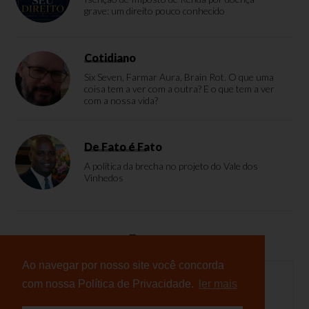
grave: um direito pouco conhecido
Cotidiano
Six Seven, Farmar Aura, Brain Rot. O que uma
coisa tem a ver com a outra? E o que tem a ver
com a nossa vida?
De Fato é Fato
A política da brecha no projeto do Vale dos
Vinhedos
Enquete
Ao navegar por nosso site você concorda
com nossa Política de Privacidade.
ler mais
Nenhuma enquete cadastrada