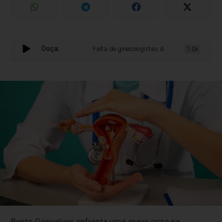
Ouça:
Falta de ginecologistas deixa mulheres “à própria
1.0x
Bento Gonçalves enfrenta uma grave crise na