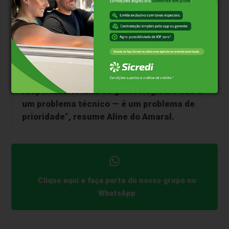
para atrair e manter especialistas,
as mulheres
seguem à própria sorte
— entre filas,
cancelamentos e o silêncio do poder público.
“A mulher precisa ser ouvida, cuidada e
respeitada. A falta de ginecologistas não é
um problema técnico — é um problema de
prioridade”, resume Aline do Amaral.
Clique aqui e faça parte do nosso grupo no
WhatsApp