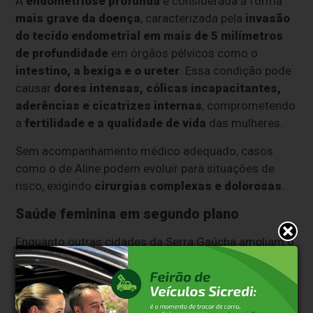
A
endometriose profunda
é considerada a forma
mais grave da doença
, caracterizada pela
invasão
do tecido endometrial em mais de 5 milímetros
de profundidade
em órgãos pélvicos como o
intestino, a bexiga e o ureter
. Essa condição pode
causar
dores intensas, cólicas incapacitantes,
aderências e cicatrizes internas
, comprometendo
a
fertilidade e a qualidade de vida
das mulheres.
Sem acompanhamento médico adequado, casos
como o de Aline podem evoluir para situações de
risco, exigindo
cirurgias complexas e dolorosas
.
Saúde feminina em segundo plano
Enquanto outras cidades da Serra Gaúcha ampliam o
acesso à saúde da mulher,
Bento Gonçalves se
afasta cada vez mais do atendimento
humanizado
que o tema exige. Com a atenção
básica fragilizada e a ausência de políticas efetivas