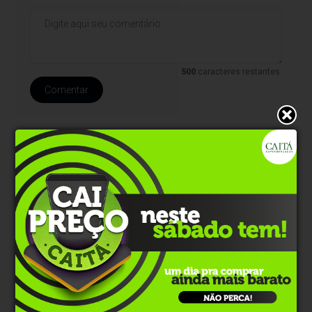
500
caracteres restantes.
Comentar
Polêmica
Há 3 dias