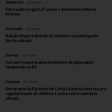
Ambiental
Há 3 horas
Operação resgata 57 galos e desmonta rinha no
interior
Operação
Há 4 horas
Balada Segura aborda 31 veículos na madrugada
deste sábado
Serviço
Há 4 horas
Corsan recupera abastecimento de água após
temporais no RS
Finanças
Há 5 horas
Secretaria da Fazenda de Carlos Barbosa alerta para
regularização de débitos e avisa sobre contatos
oficiais