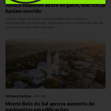
Justiça suspende abate de galos, mas 500 já
haviam morrido
Liminar obtida pela defesa de investigado interrompeu o
procedimento em Gramado; Seapi alega risco sanitário por falta de
comprovação de origem das aves.
Infraestrutura
Há 3 dias
Monte Belo do Sul aprova aumento de
pavimentos em edificações