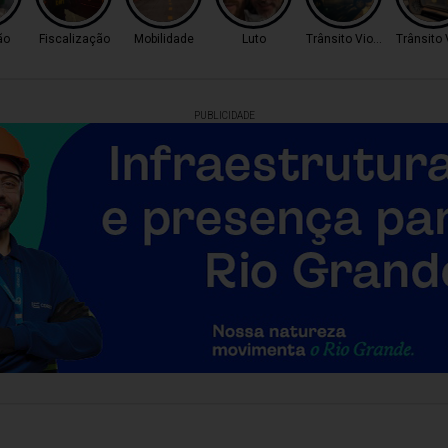
ão
Fiscalização
Mobilidade
Luto
Trânsito Violento
Trânsito 
PUBLICIDADE