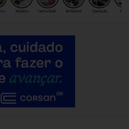
Violento
Mistério
Carlos Barbosa
Ambiental
Operação
Servi