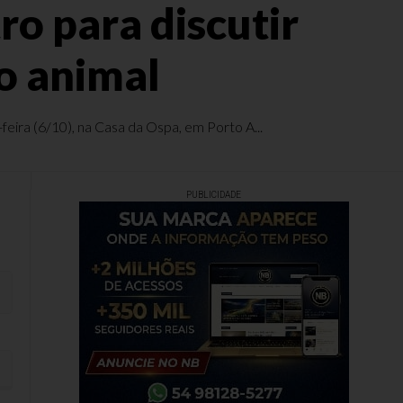
o para discutir
ão animal
eira (6/10), na Casa da Ospa, em Porto A...
PUBLICIDADE
o animal