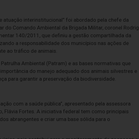
e atuação interinstitucional” foi abordado pela chefe da
lar do Comando Ambiental da Brigada Militar, coronel Rodri
mentar 140/2011, que definiu a gestão compartilhada da
atizando a responsabilidade dos municípios nas ações de
e ao tráfico de animais.
 Patrulha Ambiental (Patram) e as bases normativas que
a importância do manejo adequado dos animais silvestres e
a para garantir a preservação da biodiversidade.
ulação com a saúde pública”, apresentado pela assessora
, Flávia Fortes. A iniciativa federal tem como principais
dos abrangentes e criar uma base sólida para o