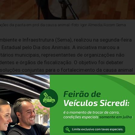
 ações da pasta em prol da causa animal -Foto: Igor Almeida/Ascom Sema
biente e Infraestrutura (Sema), realizou na segunda-feira
 Estadual pelo Dia dos Animais. A iniciativa marcou a
tários municipais, representantes de organizações não
ntes e órgãos de fiscalização. O objetivo foi debater
ir soluções conjuntas para o fortalecimento da causa animal
nn, destacou as ações da pasta em prol da causa animal e a
ação do capítulo sobre animais domésticos no Código
uimos avançando para fortalecer essa pauta, com a criação
os animais e o encaminhamento do Fundo de Bem-Estar Anima
estinação de recursos e maior efetividade. O 1º Encontro
enda que une poder público e sociedade civil por um futuro
a”, afirmou Marjorie.