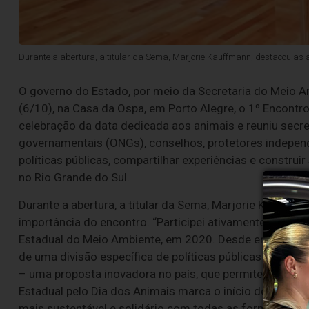
Durante a abertura, a titular da Sema, Marjorie Kauffmann, destacou as
O governo do Estado, por meio da Secretaria do Meio Am
(6/10), na Casa da Ospa, em Porto Alegre, o 1º Encontro
celebração da data dedicada aos animais e reuniu secre
governamentais (ONGs), conselhos, protetores independe
políticas públicas, compartilhar experiências e constru
no Rio Grande do Sul.
Durante a abertura, a titular da Sema, Marjorie Kauffma
importância do encontro. “Participei ativamente da cri
Estadual do Meio Ambiente, em 2020. Desde então, seg
de uma divisão específica de políticas públicas para 
– uma proposta inovadora no país, que permite melhor d
Estadual pelo Dia dos Animais marca o início de uma ag
mais sustentável e solidário com todas as formas de vid