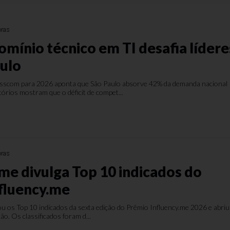
oras
omínio técnico em TI desafia lídere
ulo
sscom para 2026 aponta que São Paulo absorve 42% da demanda nacional
tórios mostram que o déficit de compet...
oras
.me divulga Top 10 indicados do
fluency.me
ou os Top 10 indicados da sexta edição do Prêmio Influency.me 2026 e abriu
ão. Os classificados foram d...