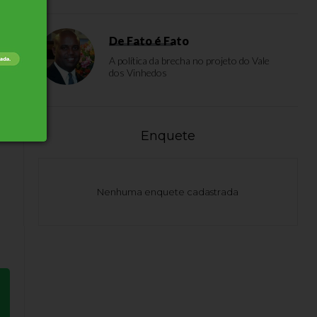
De Fato é Fato
os
A política da brecha no projeto do Vale
do
dos Vinhedos
Enquete
Nenhuma enquete cadastrada