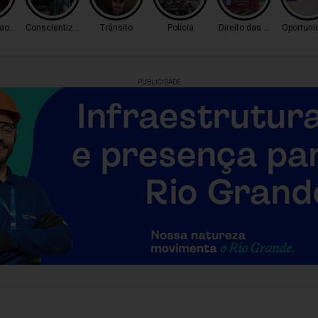
o Tráfico
Conscientização
Trânsito
Polícia
Direito das Mulheres
Oportuni
PUBLICIDADE