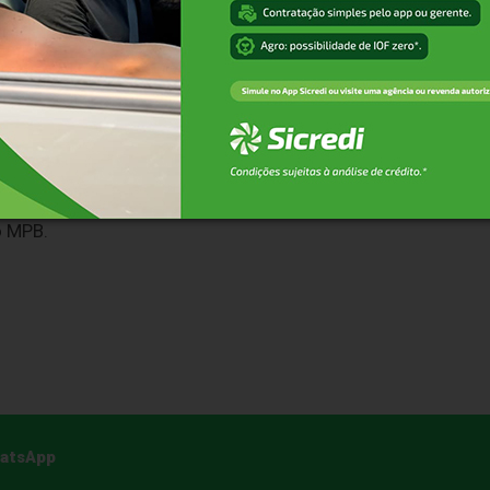
los da grande mídia e os denominados Top Video Casts — 
be —, que passaram para a segunda fase, estão concorren
o com os podcasts da grande mídia e os maiores podcasts
e de votação sairão os Top3”, explica Guido Orlando Jr.,
o MPB.
hatsApp