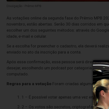
Divulgação - Prêmio MPB
As votações online da segunda fase do Prêmio MPB 2025 
novembro, estão abertas. Serão 30 dias corridos em qu
escolher um dos seguintes métodos: através do Googl
idade, e-mail e celular.
Se a escolha for preencher o cadastro, ela deverá real
enviado no ato da inscrição para a conta.
Após essa confirmação, essa pessoa será direcionada pa
desejar, escolhendo um podcast por categoria. Não é ob
computado.
Regras para a votação
Foram criadas algumas regras 
1 – É possível votar apenas uma vez em um pod
2 – Os votos são secretos, criptografados e é