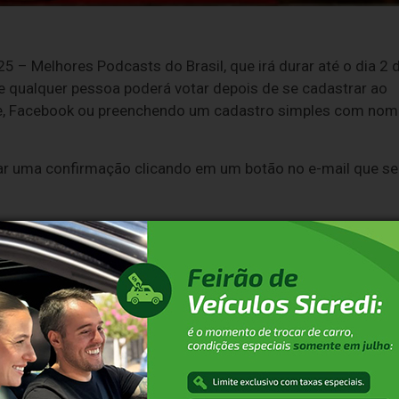
– Melhores Podcasts do Brasil, que irá durar até o dia 2 
e qualquer pessoa poderá votar depois de se cadastrar ao
e, Facebook ou preenchendo um cadastro simples com nom
izar uma confirmação clicando em um botão no e-mail que se
ra o site e estará liberada para votar em quantas categori
rigatório votar em mais de uma categoria para ter o voto
simples para a votação:
cast por categoria.
 impossível saber quem votou em qualquer podcast ou