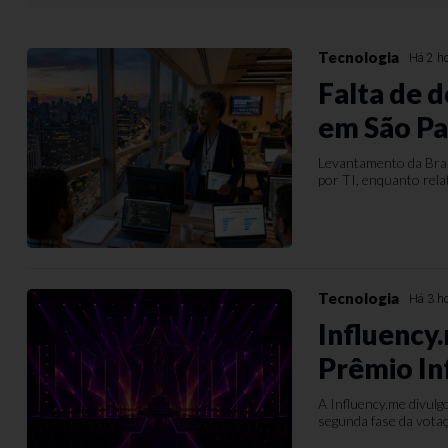
Tecnologia
Há 2 h
Falta de d
em São Pa
Levantamento da Bra
por TI, enquanto rela
Tecnologia
Há 3 h
Influency
Prêmio In
A Influency.me divulg
segunda fase da votaç