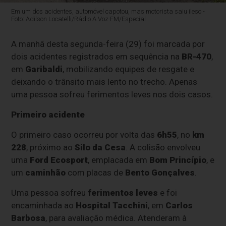
Em um dos acidentes, automóvel capotou, mas motorista saiu ileso -
Foto: Adilson Locatelli/Rádio A Voz FM/Especial
A manhã desta segunda-feira (29) foi marcada por
dois acidentes registrados em sequência na
BR-470
,
em
Garibaldi
, mobilizando equipes de resgate e
deixando o trânsito mais lento no trecho. Apenas
uma pessoa sofreu ferimentos leves nos dois casos.
Primeiro acidente
O primeiro caso ocorreu por volta das
6h55
, no
km
228
, próximo ao
Silo da Cesa
. A colisão envolveu
uma
Ford Ecosport
, emplacada em
Bom Princípio
, e
um
caminhão
com placas de
Bento Gonçalves
.
Uma pessoa sofreu
ferimentos leves
e foi
encaminhada ao
Hospital Tacchini
, em
Carlos
Barbosa
, para avaliação médica. Atenderam à