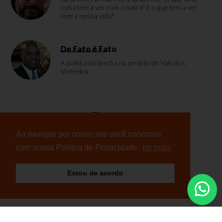
coisa tem a ver com a outra? E o que tem a ver
com a nossa vida?
De Fato é Fato
A política da brecha no projeto do Vale dos
Vinhedos
Enquete
Ao navegar por nosso site você concorda
com nossa Política de Privacidade.
ler mais
Nenhuma enquete cadastrada
Estou de acordo