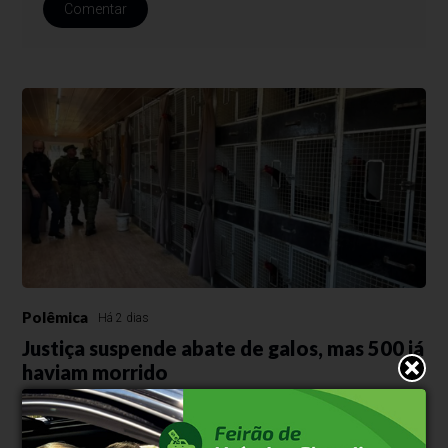
Comentar
Polêmica
Há 2 dias
Justiça suspende abate de galos, mas 500 já
haviam morrido
Liminar obtida pela defesa de investigado interrompeu o
procedimento em Gramado; Seapi alega risco sanitário por falta de
comprovação de origem das aves.