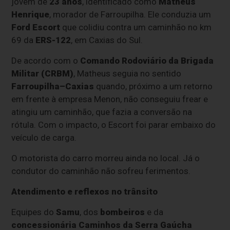
jovem de
23 anos
, identificado como
Matheus
Henrique
, morador de Farroupilha. Ele conduzia um
Ford Escort
que colidiu contra um caminhão no km
69 da
ERS-122
, em Caxias do Sul.
De acordo com o
Comando Rodoviário da Brigada
Militar (CRBM)
, Matheus seguia no sentido
Farroupilha–Caxias
quando, próximo a um retorno
em frente à empresa Menon, não conseguiu frear e
atingiu um caminhão, que fazia a conversão na
rótula. Com o impacto, o Escort foi parar embaixo do
veículo de carga.
O motorista do carro morreu ainda no local. Já o
condutor do caminhão não sofreu ferimentos.
Atendimento e reflexos no trânsito
Equipes do
Samu
, dos
bombeiros
e da
concessionária Caminhos da Serra Gaúcha