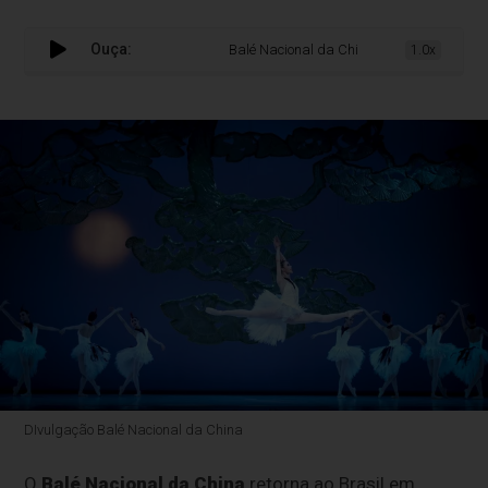
Ouça:
Balé Nacional da China celebra o Ano Novo 
1.0x
DIvulgação Balé Nacional da China
O
Balé Nacional da China
retorna ao Brasil em