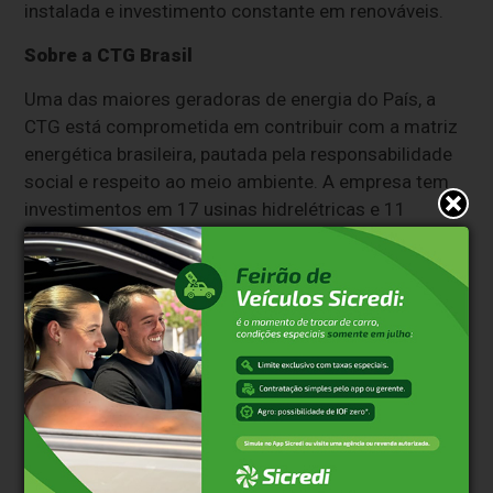
instalada e investimento constante em renováveis.
Sobre a CTG Brasil
Uma das maiores geradoras de energia do País, a
CTG está comprometida em contribuir com a matriz
energética brasileira, pautada pela responsabilidade
social e respeito ao meio ambiente. A empresa tem
investimentos em 17 usinas hidrelétricas e 11
parques eólicos, com capacidade instalada total de
8,3 GW. Criada em 2013, é indireta da China Three
Gorges Corporation, uma das líderes globais em
geração de energia limpa.
Sobre a Dellarte
Atuando na área da música clássica, jazz e artes
performáticas há 40 anos, a Dellarte já realizou mais
de 1.500 apresentações para mais de 3 milhões de
pessoas, trazendo para o Brasil atrações