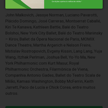
internacionais.
John Malkovich, Jessye Norman, Luciano Pavarotti,
Plácido Domingo, José Carreras, Montserrat Caballé,
Kiri Te Kanawa, Kathleen Battle, Balé do Teatro
Bolshoi, New York City Ballet, Balé do Teatro Mariinsky
– Kirov, Ballet da Ópera Nacional de Paris, MOMIX
Dance Theatre, Martha Argerich e Nelson Freire,
Mstislav Rostropovich, Evgeny Kissin, Lang Lang, Yuja
Wang, Itzhak Perlman, Joshua Bell, Yo-Yo Ma, New
York Philharmonic com Kurt Masur, Royal
Philharmonic Orchestra, Filarmônica de Viena,
Companhia Antonio Gades, Ballet do Teatro Scala de
Milão, Kamasi Washington, Bobby McFerrin, Keith
Jarrett, Paco de Lucía e Chick Corea, entre muitos
outros.