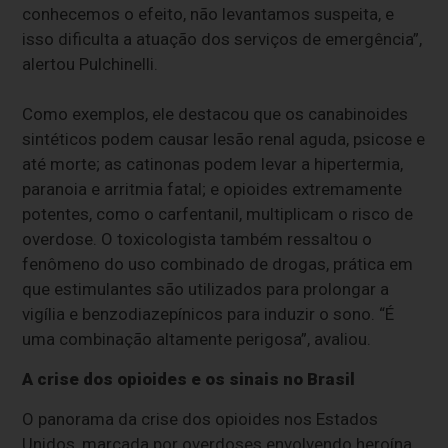
conhecemos o efeito, não levantamos suspeita, e
isso dificulta a atuação dos serviços de emergência”,
alertou Pulchinelli.
Como exemplos, ele destacou que os canabinoides
sintéticos podem causar lesão renal aguda, psicose e
até morte; as catinonas podem levar a hipertermia,
paranoia e arritmia fatal; e opioides extremamente
potentes, como o carfentanil, multiplicam o risco de
overdose. O toxicologista também ressaltou o
fenômeno do uso combinado de drogas, prática em
que estimulantes são utilizados para prolongar a
vigília e benzodiazepínicos para induzir o sono. “É
uma combinação altamente perigosa”, avaliou.
A crise dos opioides e os sinais no Brasil
O panorama da crise dos opioides nos Estados
Unidos, marcada por overdoses envolvendo heroína,