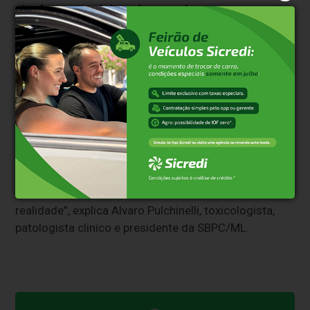
site
https://noticias.sbpc.org.br
“Os laboratórios que atuam em toxicologia já
precisam ser acreditados por uma entidade
reconhecida para exercer suas funções,
especialmente nos exames obrigatórios para
concursos públicos e renovação da carteira de
motorista. Porém, até agora, as opções disponíveis
eram onerosas ou pouco ajustadas ao contexto
brasileiro. Com a Norma de Toxicologia do PALC,
conseguimos oferecer uma alternativa robusta,
científica e ao mesmo tempo mais adequada à nossa
realidade”, explica Alvaro Pulchinelli, toxicologista,
patologista clinico e presidente da SBPC/ML.