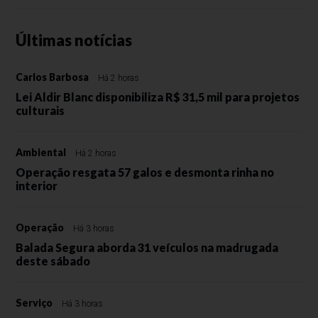
Últimas notícias
Carlos Barbosa
Há 2 horas
Lei Aldir Blanc disponibiliza R$ 31,5 mil para projetos
culturais
Ambiental
Há 2 horas
Operação resgata 57 galos e desmonta rinha no
interior
Operação
Há 3 horas
Balada Segura aborda 31 veículos na madrugada
deste sábado
Serviço
Há 3 horas