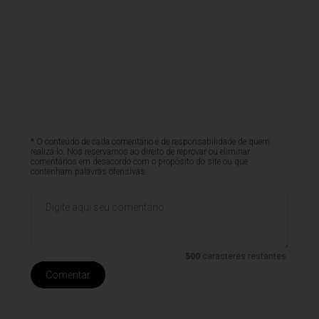
* O conteúdo de cada comentário é de responsabilidade de quem
realizá-lo. Nos reservamos ao direito de reprovar ou eliminar
comentários em desacordo com o propósito do site ou que
contenham palavras ofensivas.
500
caracteres restantes.
Comentar