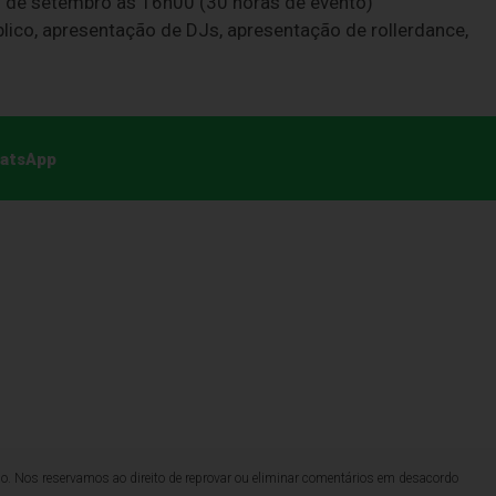
1 de setembro às 16h00 (30 horas de evento)
úblico, apresentação de DJs, apresentação de rollerdance,
hatsApp
lo. Nos reservamos ao direito de reprovar ou eliminar comentários em desacordo