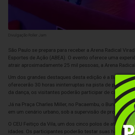
Divulgação Roller Jam
São Paulo se prepara para receber a Arena Radical Virad
Esportes de Ação (ABEA). O evento oferece uma experiên
atrair aproximadamente 25 mil pessoas, a Arena Radical
Um dos grandes destaques desta edição é a Baladas S
oferecerão 30 horas ininterruptas na pista de patinaçã
da dança, os visitantes poderão participar de campeonat
Já na Praça Charles Miller, no Pacaembu, o Bungee Jum
em um cenário urbano, sob a supervisão de profissionai
O CEU Feitiço da Vila, um dos cinco polos de atração, o
idades. Os participantes poderão testar suas habilidade