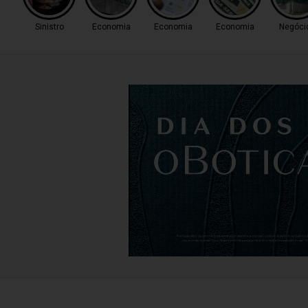
Sinistro
Economia
Economia
Economia
Negóci