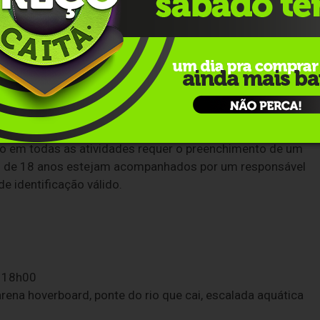
 da escalada aquática.
 ação e aventura. Os visitantes terão a chance de
wboard, giro master, skate street, testar o equilíbrio no
verá uma pista de patinação.
romisso da ABEA em promover o esporte e a integração
ção em todas as atividades requer o preenchimento de um
s de 18 anos estejam acompanhados por um responsável
 identificação válido.
s 18h00
 arena hoverboard, ponte do rio que cai, escalada aquática