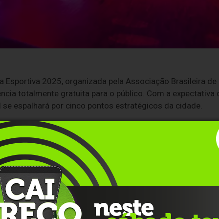
a Esportiva 2025, organizada pela Associação Brasileira de
cia totalmente gratuita para o público. Com a expectativa 
 se espalhará por cinco pontos estratégicos da cidade.
obre Rodas, em dois locais: Mooca e Moema. Essas arenas
o, com DJs e apresentações de rollerdance. Além da música 
os, jogos eletrônicos, sinuca e air hockey.
p oferece uma oportunidade para experimentar um salto livr
s experientes.
ferecerá uma gama de atividades participativas para todas 
s no laser combat, na pista de patinação, no hoverboard,