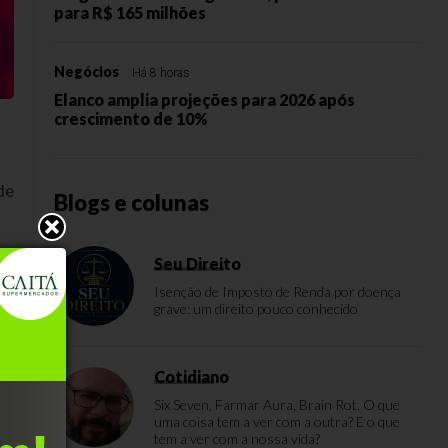
para R$ 165 milhões
Negócios
Há 8 horas
Elanco amplia projeções para 2026 após
crescimento de 10%
de
Blogs e colunas
Seu Direito
e
Isenção de Imposto de Renda por doença
grave: um direito pouco conhecido
e
Cotidiano
Six Seven, Farmar Aura, Brain Rot. O que
as
uma coisa tem a ver com a outra? E o que
tem a ver com a nossa vida?