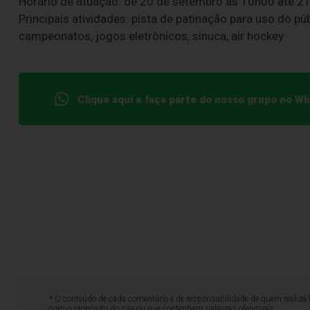
Horário de atuação: de 20 de setembro às 10h00 até 2
Principais atividades: pista de patinação para uso do p
campeonatos, jogos eletrônicos, sinuca, air hockey
Clique aqui e faça parte do nosso grupo no W
* O conteúdo de cada comentário é de responsabilidade de quem realizá-
com o propósito do site ou que contenham palavras ofensivas.