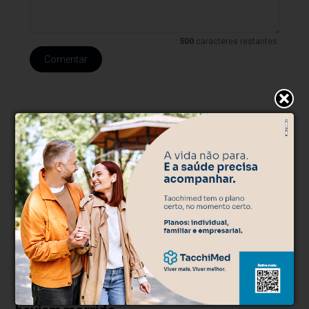
500
caracteres restantes.
Comentar
Polêmica
Há 3 dias
Justiça suspende abate de galos, mas 500 já