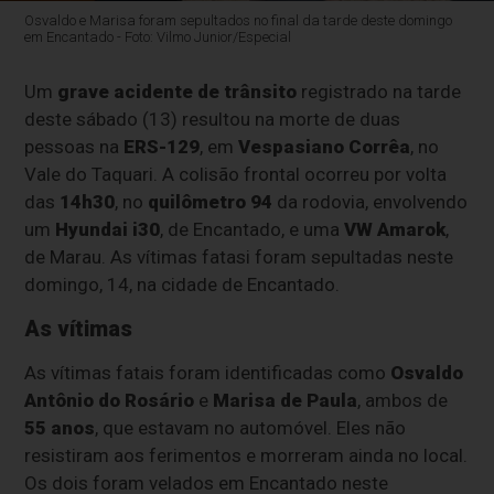
Osvaldo e Marisa foram sepultados no final da tarde deste domingo
em Encantado - Foto: Vilmo Junior/Especial
Um
grave acidente de trânsito
registrado na tarde
deste sábado (13) resultou na morte de duas
pessoas na
ERS-129
, em
Vespasiano Corrêa
, no
Vale do Taquari. A colisão frontal ocorreu por volta
das
14h30
, no
quilômetro 94
da rodovia, envolvendo
um
Hyundai i30
, de Encantado, e uma
VW Amarok
,
de Marau. As vítimas fatasi foram sepultadas neste
domingo, 14, na cidade de Encantado.
As vítimas
As vítimas fatais foram identificadas como
Osvaldo
Antônio do Rosário
e
Marisa de Paula
, ambos de
55 anos
, que estavam no automóvel. Eles não
resistiram aos ferimentos e morreram ainda no local.
Os dois foram velados em Encantado neste