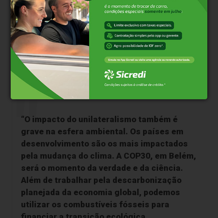
líderes para participar da 30ª Conferência das
Nações Unidas sobre as Mudanças Climáticas de
2025 (COP30), em Belém, em novembro próximo.
Lula ainda sugeriu a criação de um Conselho de
Mudança do Clima da ONU, que articule diferentes
atores, processos e mecanismos que hoje “se
encontram fragmentados”.
“O impacto do unilateralismo também é
grave na esfera ambiental. Os países em
desenvolvimento são os mais impactados
pela mudança do clima. A COP30, em Belém,
será o momento da verdade e da ciência.
Além de trabalhar pela descarbonização
planejada da economia global, podemos
utilizar os combustíveis fósseis para
financiar a transição ecológica.