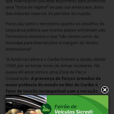
que Washington usa esse argumento para promover
uma “troca de regime” no país sul-americano, dono
das maiores reservas de petróleo do mundo.
Para Lula, tanto o terrorismo quanto os desafios de
segurança pública que muitos países enfrentam são
fenômenos distintos e que “não devem servir de
desculpa para intervenções à margem do direito
internacional”.
“A América Latina e o Caribe fizeram a opção, desde
1968, por se tornar livres de armas nucleares. Há
quase 40 anos somos uma Zona de Paz e
Cooperação.
A presença de forças armadas da
maior potência do mundo no Mar do Caribe é
fator de tensão incompatível com a vocação
pacífica da região
”, disse.
Ainda, o presidente brasileiro reforçou o convite aos