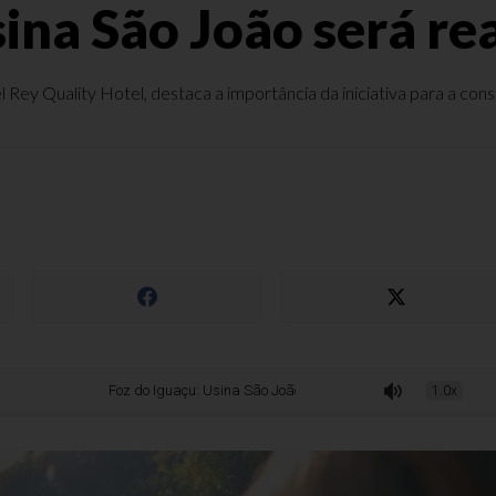
ina São João será re
ey Quality Hotel, destaca a importância da iniciativa para a conser
Foz do Iguaçu: Usina São João será reaberta à visitação
1.0x