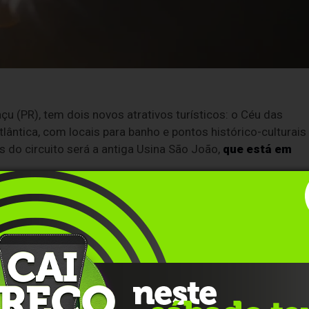
u (PR), tem dois novos atrativos turísticos: o Céu das
tlântica, com locais para banho e pontos histórico-culturais
 do circuito será a antiga Usina São João,
que está em
aram o local, conforme dados repercutidos pelo
portal
 registrado nos seis primeiros meses do ano passado,
el e presidente do Visit Iguassu, ressalta que a Usina São
 a primeira hidrelétrica da cidade e estar localizada dentro