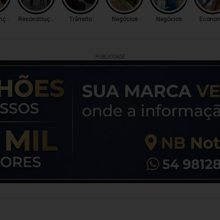
nçalves
Reconstrução
Trânsito
Negócios
Negócios
Econom
PUBLICIDADE