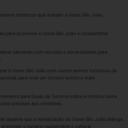
roteiros turísticos que incluam a Usina São João,
iais para promover a Usina São João e compartilhar
lecer parcerias com escolas e universidades para
s;
grar a Usina São João com outros pontos turísticos da
cional, para criar um circuito turístico mais
inamento para Guias de Turismo sobre a história Usina
ões precisas aos visitantes;
otel observa que a revitalização da Usina São João dialoga
promover o turismo sustentável e cultural.