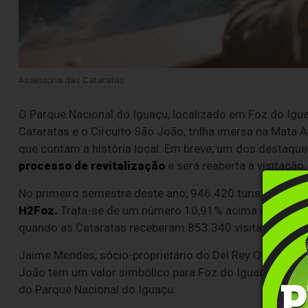
Assessoria das Cataratas
O Parque Nacional do Iguaçu, localizado em Foz do Iguaç
Cataratas e o Circuito São João, trilha imersa na Mata A
que contam a história local. Em breve, um dos destaques
processo de revitalização
e será reaberta à visitação.
No primeiro semestre deste ano, 946.420 turistas visit
H2Foz.
Trata-se de um número 10,91% acima do que foi
quando as Cataratas receberam 853.340 visitantes.
Jaime Mendes, sócio-proprietário do Del Rey Quality Hot
João tem um valor simbólico para Foz do Iguaçu, por ser
do Parque Nacional do Iguaçu.