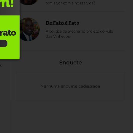
tem a ver com a nossa vida?
a
 a
De Fato é Fato
A política da brecha no projeto do Vale
dos Vinhedos
Enquete
ca
Nenhuma enquete cadastrada