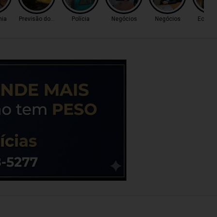
ia
Previsão do Tempo
Polícia
Negócios
Negócios
Econo