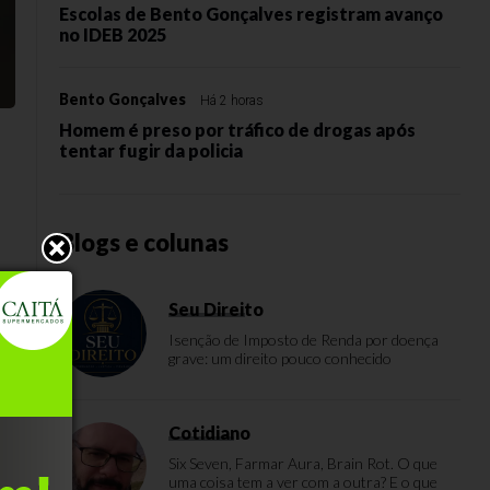
Escolas de Bento Gonçalves registram avanço
no IDEB 2025
Bento Gonçalves
Há 2 horas
Homem é preso por tráfico de drogas após
tentar fugir da policia
Blogs e colunas
Seu Direito
Isenção de Imposto de Renda por doença
grave: um direito pouco conhecido
Cotidiano
Six Seven, Farmar Aura, Brain Rot. O que
uma coisa tem a ver com a outra? E o que