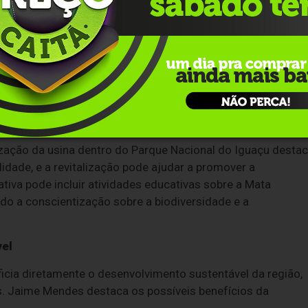
para Foz, e sua revitalização é um passo significativo para 
a história da cidade e da região, e sua revitalização ajuda
iciativa demonstra o compromisso da cidade em valorizar e
ara a identidade e a memória local”, afirma.
smo e a educação. Isso porque a usina revitalizada pode se
sitantes e moradores locais aprendam sobre a história e a
a.
ização da usina dentro do Parque Nacional do Iguaçu desta
idade, e a revitalização pode ajudar a promover a
ativa pode incluir atividades educativas sobre a Mata
do a conscientização sobre a biodiversidade e a
vel
ficia diretamente o desenvolvimento sustentável da região,
. Jaime Mendes destaca os possíveis benefícios da