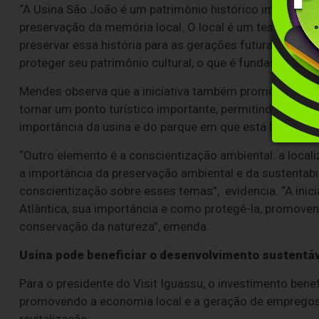
“A Usina São João é um patrimônio histórico importante 
preservação da memória local. O local é um testemunho d
preservar essa história para as gerações futuras. A in
proteger seu patrimônio cultural, o que é fundamental p
Mendes observa que a iniciativa também promove o turi
tornar um ponto turístico importante, permitindo que vi
importância da usina e do parque em que está localizad
“Outro elemento é a conscientização ambiental: a local
a importância da preservação ambiental e da sustentabil
conscientização sobre esses temas”, evidencia. “A inici
Atlântica, sua importância e como protegê-la, promoven
conservação da natureza”, emenda.
Usina pode beneficiar o desenvolvimento sustentá
Para o presidente do Visit Iguassu, o investimento bene
promovendo a economia local e a geração de empregos
revitalização: