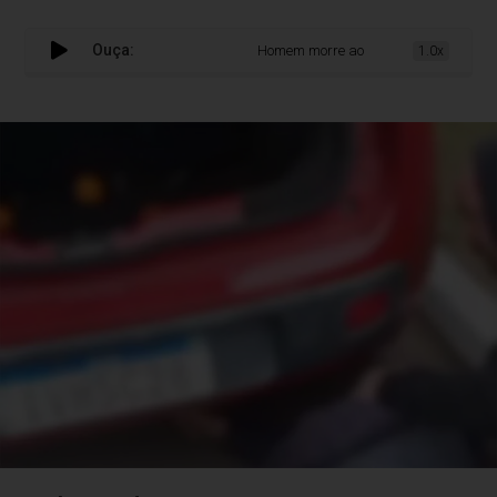
Ouça:
Homem morre ao cair de árvore onde colh
1.0x