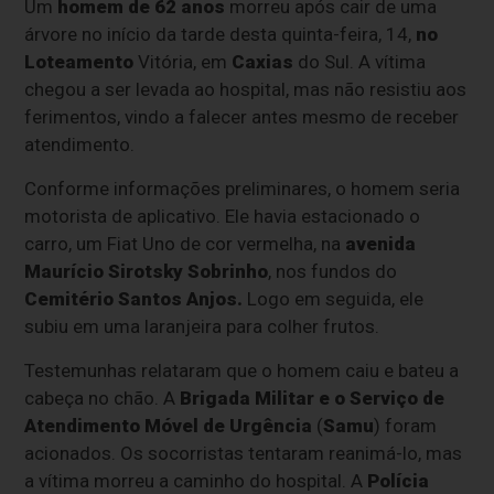
Um
homem
de 62 anos
morreu após cair de uma
árvore no início da tarde desta quinta-feira, 14,
no
Loteamento
Vitória, em
Caxias
do Sul. A vítima
chegou a ser levada ao hospital, mas não resistiu aos
ferimentos, vindo a falecer antes mesmo de receber
atendimento.
Conforme informações preliminares, o homem seria
motorista de aplicativo. Ele havia estacionado o
carro, um Fiat Uno de cor vermelha, na
avenida
Maurício Sirotsky Sobrinho
, nos fundos do
Cemitério Santos Anjos.
Logo em seguida, ele
subiu em uma laranjeira para colher frutos.
Testemunhas relataram que o homem caiu e bateu a
cabeça no chão. A
Brigada Militar e o Serviço de
Atendimento Móvel de Urgência
(
Samu
) foram
acionados. Os socorristas tentaram reanimá-lo, mas
a vítima morreu a caminho do hospital. A
Polícia