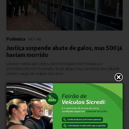
Polêmica
Há 1 dia
Justiça suspende abate de galos, mas 500 já
haviam morrido
Liminar obtida pela defesa de investigado interrompeu o
procedimento em Gramado; Seapi alega risco sanitário por falta de
comprovação de origem das aves.