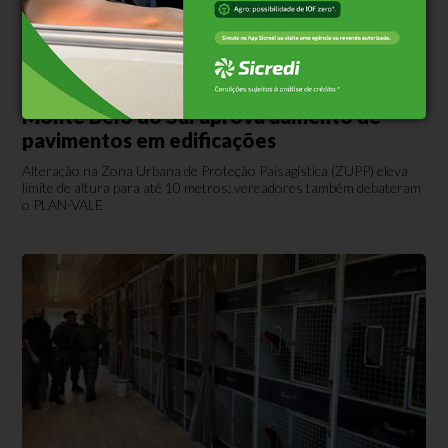
Infraestrutura
Há 1 dia
Monte Belo do Sul aprova aumento de
pavimentos em edificações
Alteração na Zona Urbana de Proteção Paisagística (ZUPP) eleva
limite de altura para até 10 metros; vereadores também debateram
o PLAN-VALE