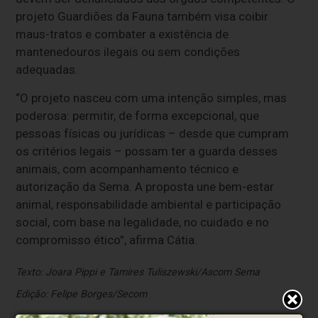
projeto Guardiões da Fauna também visa coibir
maus-tratos e combater a existência de
mantenedouros ilegais ou sem condições
adequadas.
“O projeto nasceu com uma intenção simples, mas
poderosa: permitir, de forma excepcional, que
pessoas físicas ou jurídicas – desde que cumpram
os critérios legais – possam ter a guarda desses
animais, com acompanhamento técnico e
autorização da Sema. A proposta une bem-estar
animal, responsabilidade ambiental e participação
social, com base na legalidade, no cuidado e no
compromisso ético”, afirma Cátia.
Texto: Joara Pippi e Tamires Tuliszewski/Ascom Sema
Edição: Felipe Borges/Secom