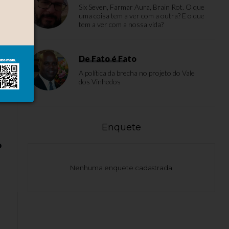
Six Seven, Farmar Aura, Brain Rot. O que
uma coisa tem a ver com a outra? E o que
tem a ver com a nossa vida?
De Fato é Fato
A política da brecha no projeto do Vale
dos Vinhedos
Enquete
o
Nenhuma enquete cadastrada