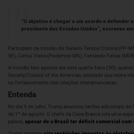
“O objetivo é chegar a um acordo e defender o 
presidente dos Estados Unidos”, escreveu em
Participam da missão do Senado Tereza Cristina (PP-MS
SE), Carlos Viana (Podemos-MG), Fernando Farias (MDB-
A missão tem agenda até esta quarta-feira (30), quan
Society/Council of the Americas, entidade que reúne li
no fortalecimento das relações interamericanas.
Entenda
No dia 9 de julho, Trump anunciou tarifas adicionais de
de 1º de agosto. O chefe da Casa Branca cita uma supos
países,
apesar de o Brasil ter déficit comercial com
Trump também
cita restrições impostas às platafo