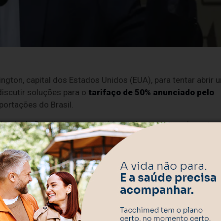
gton, capital dos Estados Unidos (EUA), para tentar abrir 
iscutir soluções para o
tarifaço de 50% anunciado pelo
portações do Brasil.
xada do Brasil, com empresários e devem se reunir nesta
anos e Democratas, para discutir soluções para as tarifas,
-feira (1º).
vão receber os senadores brasileiros.
o Senado, Nelsinho Trad (PSD-MS) (Foto), que lidera a
distensionar” a relação com os Estados Unidos no âmbi