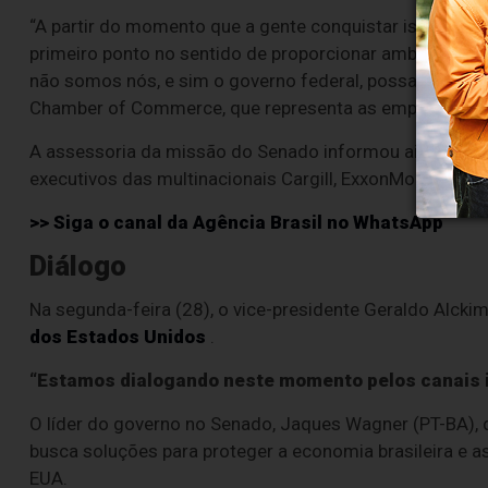
“A partir do momento que a gente conquistar isso [o dis
primeiro ponto no sentido de proporcionar ambiente e 
não somos nós, e sim o governo federal, possa assim f
Chamber of Commerce, que representa as empresas de 
A assessoria da missão do Senado informou ainda que 
executivos das multinacionais Cargill, ExxonMobil, Johns
>> Siga o canal da
Agência Brasil
no WhatsApp
Diálogo
Na segunda-feira (28), o vice-presidente Geraldo Alcki
dos Estados Unidos
.
“Estamos dialogando neste momento pelos canais in
O líder do governo no Senado, Jaques Wagner (PT-BA)
busca soluções para proteger a economia brasileira e a
EUA.