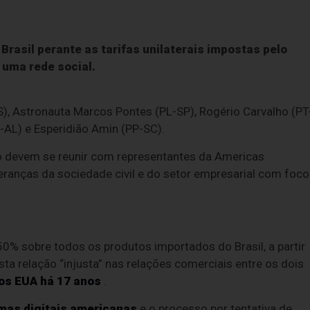
Brasil perante as tarifas unilaterais impostas pelo
 uma rede social.
), Astronauta Marcos Pontes (PL-SP), Rogério Carvalho (PT
AL) e Esperidião Amin (PP-SC).
do devem se reunir com representantes da Americas
deranças da sociedade civil e do setor empresarial com foco
 50% sobre todos os produtos importados do Brasil, a partir
ta relação “injusta” nas relações comerciais entre os dois
 os EUA há 17 anos
.
rmas digitais americanas
e o processo por tentativa de