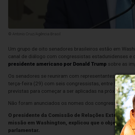
© Antonio Cruz/Agência Brasil
Um grupo de oito senadores brasileiros estão em Washin
canal de diálogo com congressistas estadunidenses e d
presidente americano por Donald Trump
sobre as im
Os senadores se reuniram com representantes da Embai
terça-feira (29) com seis congressistas, entre Republic
previstas para começar a ser aplicadas na próxima sexta
Não foram anunciados os nomes dos congressistas que 
O presidente da Comissão de Relações Exteriores d
missão em Washington, explicou que o objetivo é “
parlamentar.