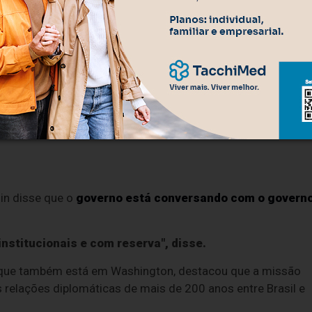
tensionamento], eu penso que a missão já vai ter o seu
caminho para que quem tenha prerrogativa de negociar, que
azer”, disse Trad após a reunião com membros da U.S.
todos os setores dos EUA.
os parlamentares se reuniram com representantes de
on & Johnson, Caterpillar, entre outras.
min disse que o
governo está conversando com o govern
stitucionais e com reserva", disse.
, que também está em Washington, destacou que a missão
s relações diplomáticas de mais de 200 anos entre Brasil e