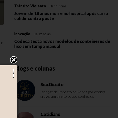
Trânsito Violento
Há 11 horas
Jovem de 18 anos morre no hospital após carro
colidir contra poste
Inovação
Há 12 horas
Codeca testa novos modelos de contêineres de
um
lixo sem tampa manual
Blogs e colunas
Seu Direito
Isenção de Imposto de Renda por doença
grave: um direito pouco conhecido
to
Cotidiano