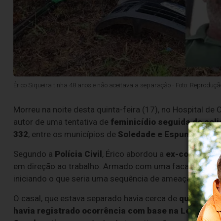
Érico Siqueira tinha 48 anos e não aceitava a separação - Foto: Reproduç
Morreu na noite desta quinta-feira (17), no Hospital de 
autor de uma tentativa de
feminicídio seguida de coli
332
, entre os municípios de
Soledade e Espumoso
, no
Segundo a
Polícia Civil
, Érico abordou a
ex-companhe
em direção ao trabalho. Armado com uma faca, ele a ob
iniciando o que seria uma sequência de ameaças e desc
O casal, que estava separado havia cerca de
quatro me
havia registrado ocorrência com base na Lei Maria