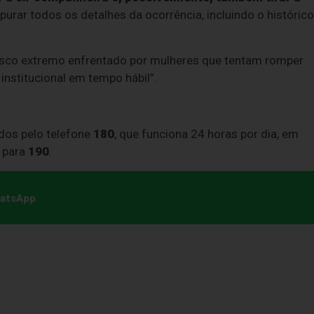
urar todos os detalhes da ocorrência, incluindo o histórico
risco extremo enfrentado por mulheres que tentam romper
nstitucional em tempo hábil”.
dos pelo telefone
180
, que funciona 24 horas por dia, em
e para
190
.
hatsApp