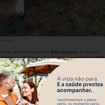
ão/Especial
Clínicas de Passo Fundo (RS),
Érico Siqueira
, de 48 anos,
são proposital
registrada na manhã do mesmo dia na
ERS
 norte do Rio Grande do Sul.
ira
nas primeiras horas da manhã, quando ela saía de casa
rigou a entrar em seu veículo, um
Ford Fiesta prata
,
ontrole.
ses
, já havia tido histórico de violência. A vítima, inclusive,
 da Penha
, conforme informou o delegado
Felipe