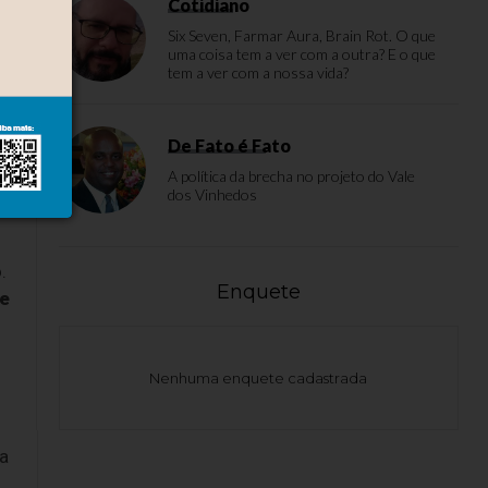
Cotidiano
Six Seven, Farmar Aura, Brain Rot. O que
uma coisa tem a ver com a outra? E o que
tem a ver com a nossa vida?
De Fato é Fato
A política da brecha no projeto do Vale
dos Vinhedos
.
Enquete
de
Nenhuma enquete cadastrada
a