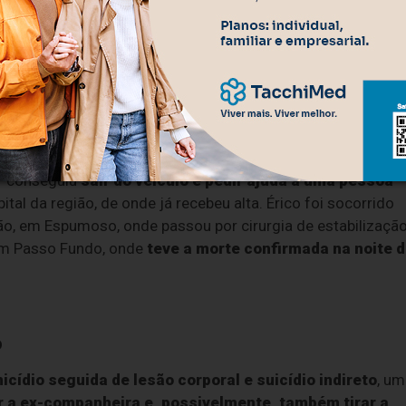
interior de Espumoso, o veículo conduzido por Érico invadiu a
inhão
que transitava no sentido oposto (Espumoso–
ram testemunhas e confirmado por investigações
r conseguiu
sair do veículo e pedir ajuda a uma pessoa
al da região, de onde já recebeu alta. Érico foi socorrido
ião, em Espumoso, onde passou por cirurgia de estabilização
, em Passo Fundo, onde
teve a morte confirmada na noite 
o
icídio seguida de lesão corporal e suicídio indireto
, um
 a ex-companheira e, possivelmente, também tirar a