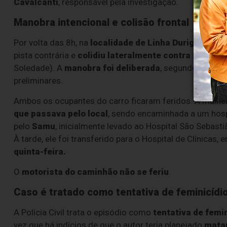
Cavalcanti
, responsável pela investigação.
Manobra intencional e colisão frontal
Por volta das 8h, na
localidade de Linha Durigon
, no 
pista contrária e
colidiu lateralmente contra um cam
Soledade). A
manobra foi deliberada
, segundo relata
preliminares.
Ambos os ocupantes do carro ficaram feridos. A mulhe
que passava pelo local
, sendo encaminhada a um hospit
pelo
Samu
, inicialmente levado ao Hospital São Sebast
À tarde, ele foi transferido para o Hospital de Clínicas
quinta-feira.
O
motorista do caminhão não se feriu
.
Caso é tratado como tentativa de feminicídi
A Polícia Civil trata o episódio como
tentativa de femin
vez que há indícios de que o autor teria planejado
matar