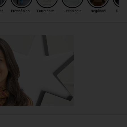
as
Previsão do Tempo
Entretenimento
Tecnologia
Negócios
Negóc