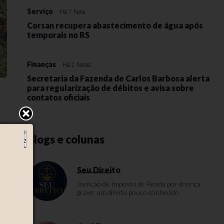
Serviço
Há 1 hora
Corsan recupera abastecimento de água após
temporais no RS
Finanças
Há 2 horas
Secretaria da Fazenda de Carlos Barbosa alerta
para regularização de débitos e avisa sobre
contatos oficiais
-
Blogs e colunas
Seu Direito
Isenção de Imposto de Renda por doença
grave: um direito pouco conhecido