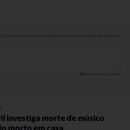
lo. Nos reservamos ao direito de reprovar ou eliminar comentários em desacordo
500
caracteres restantes.
as
vil investiga morte de músico
do morto em casa