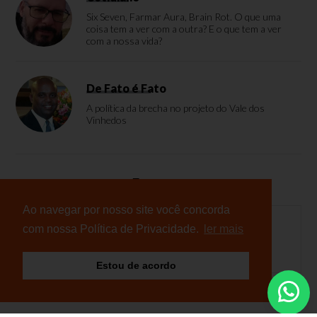
Six Seven, Farmar Aura, Brain Rot. O que uma
coisa tem a ver com a outra? E o que tem a ver
com a nossa vida?
De Fato é Fato
A política da brecha no projeto do Vale dos
Vinhedos
Enquete
Ao navegar por nosso site você concorda
com nossa Política de Privacidade.
ler mais
Nenhuma enquete cadastrada
Estou de acordo